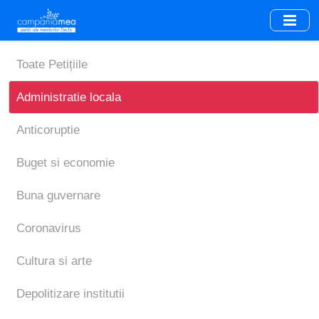
Skip
to
main
content
Toate Petițiile
Administratie locala
Anticoruptie
Buget si economie
Buna guvernare
Coronavirus
Cultura si arte
Depolitizare institutii