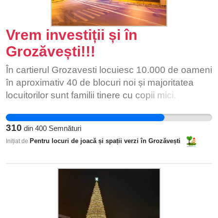
Vrem investiții și în
Grozăvești!!!
În cartierul Grozavesti locuiesc 10.000 de oameni
în aproximativ 40 de blocuri noi și majoritatea
locuitorilor sunt familii tinere cu copii mici.
Cartierul nostru nu are nevoie de mult prea
costisitoarele anvelopări, subvenția la căldură
310
din
400
Semnături
sau modernizare ghene pentru colectare
Pentru locuri de joacă și spații verzi în Grozăvești
Inițiat de
selectivă, etc. precum cartierele cu blocuri vechi,
acestea fiind lucruri pe care blocurile noi din
cartier deja le au. La un simplu calcul reiese că
datorită faptului ca blocurile din cartier nu au
nevoie de anvelopări, Primăria Sectorului 6
scutește 32 milioane de euro. Primăria Capitalei,