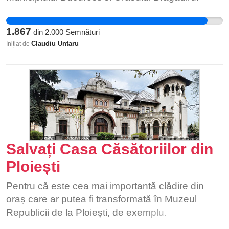
călătorie în stațiile Primărie, Smârdan,
Diamantului, Cartierul Latin, 6. Montati refugii
acoperite în stațiile care momentan nu sunt
1.867
din
2.000
Semnături
prevazuteacestea, pe traseele liniilor 481, 421,
Claudiu Untaru
Inițiat de
424, 122, 484, 485.
Salvați Casa Căsătoriilor din
Ploiești
Pentru că este cea mai importantă clădire din
oraș care ar putea fi transformată în Muzeul
Republicii de la Ploiești, de exemplu.