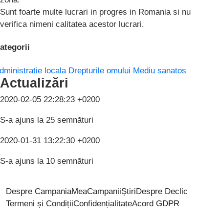
Sunt foarte multe lucrari in progres in Romania si nu
verifica nimeni calitatea acestor lucrari.
ategorii
dministratie locala
Drepturile omului
Mediu sanatos
Actualizări
2020-02-05 22:28:23 +0200
S-a ajuns la 25 semnături
2020-01-31 13:22:30 +0200
S-a ajuns la 10 semnături
Despre CampaniaMea
Campanii
Știri
Despre Declic
Termeni și Condiții
Confidențialitate
Acord GDPR