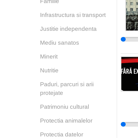
Familie
Infrastructura si transport
Justitie independenta
Mediu sanatos
Minerit
Nutritie
Paduri, parcuri si arii
protejate
Patrimoniu cultural
Protectia animalelor
Protectia datelor