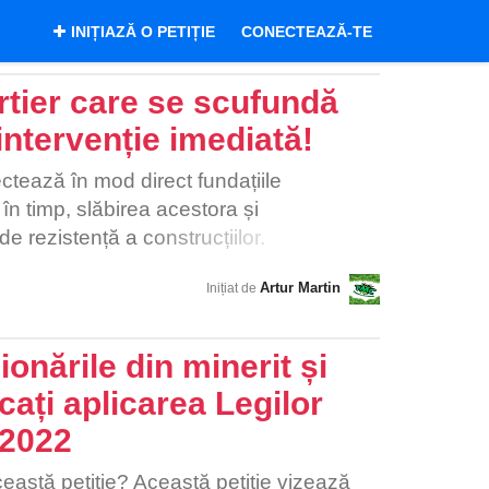
INIȚIAZĂ O PETIȚIE
CONECTEAZĂ-TE
rtier care se scufundă
intervenție imediată!
ctează în mod direct fundațiile
în timp, slăbirea acestora și
e rezistență a construcțiilor.
 prin apariția unor fisuri semnificative
Artur Martin
Inițiat de
undații. Astfel de degradări pot evolua
 la situații critice, mai ales în contextul
 când riscul de prăbușire crește
onările din minerit și
em salva vieți și sprijini oameni aflați
icați aplicarea Legilor
nt familii care trăiesc zilnic cu teama că
/2022
ăbuși, oameni care dorm noaptea cu
tea ceda în orice moment, care aud cum
eastă petiție? Această petiție vizează