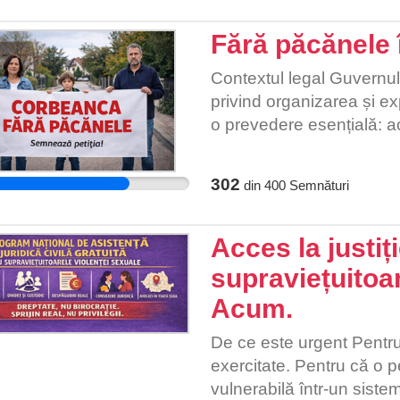
Fără păcănele 
Contextul legal Guvernul
privind organizarea și ex
o prevedere esențială: act
de obținerea unei autoriz
autoritatea publică locală
302
din
400
Semnături
decide dacă pe teritoriul 
de activități. Această mod
locale instrumentul legal 
Acces la justiț
noroc, în interesul comuni
supraviețuitoar
că va folosi această nouă
Acum.
Mario De Mezzo, a declara
Local pentru eliminarea să
De ce este urgent Pentru 
public, sănătatea comunităț
exercitate. Pentru că o p
Slatina își asumă să dev
vulnerabilă într-un siste