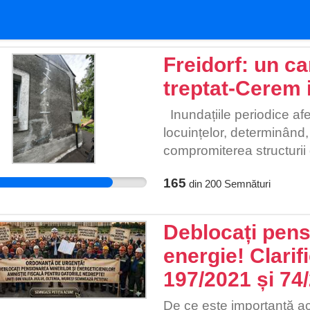
Freidorf: un ca
treptat-Cerem 
Inundațiile periodice afe
locuințelor, determinând, 
compromiterea structurii d
Consecințele sunt vizibile
165
din
200
Semnături
atât în pereți, cât și în f
rapidde la simple crăpături
producerii unui cutremur,
Deblocați pensi
considerabil. Împreună put
energie! Clarif
într-o situație critică. Su
197/2021 și 74
locuințele lor se pot pr
stresul că tavanul ar pu
De ce este importantă ac