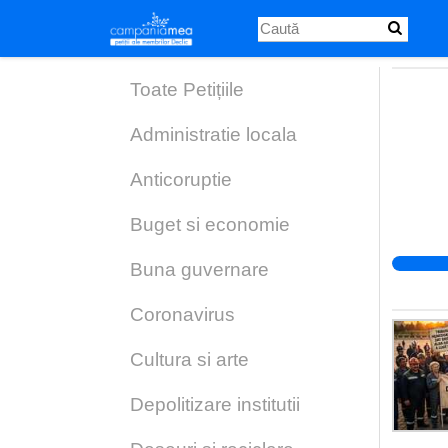
Skip
to
main
content
Toate Petițiile
Administratie locala
Anticoruptie
Buget si economie
Buna guvernare
Coronavirus
Cultura si arte
Depolitizare institutii