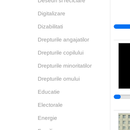
Deseuri si reciclare
Digitalizare
Dizabilitati
Drepturile angajatilor
Drepturile copilului
Drepturile minoritatilor
Drepturile omului
Educatie
Electorale
Energie