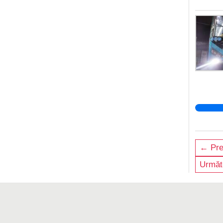
← Pre
Următ