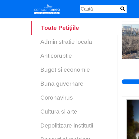
Skip
to
main
content
Toate Petițiile
Administratie locala
Anticoruptie
Buget si economie
Buna guvernare
Coronavirus
Cultura si arte
Depolitizare institutii