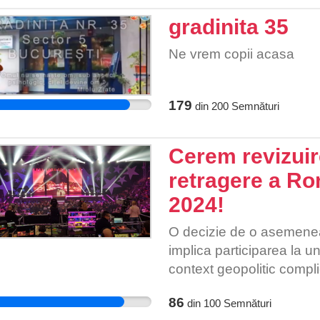
gradinita 35
Ne vrem copii acasa
179
din
200
Semnături
Cerem revizuir
retragere a Ro
2024!
O decizie de o asemene
implica participarea la 
context geopolitic compl
oameni dintr-un birou de l
86
din
100
Semnături
românii, fanii înfocați a