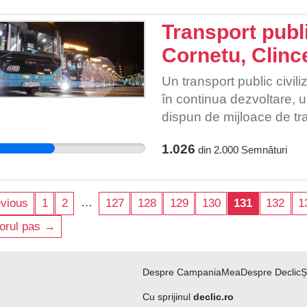
Transport publi
Cornetu, Clinc
Un transport public civil
în continua dezvoltare, 
dispun de mijloace de tr
transportul public.
1.026
din
2.000
Semnături
…
vious
1
2
127
128
129
130
131
132
1
orul pas →
Despre CampaniaMea
Despre Declic
Ș
Cu sprijinul
declic.ro