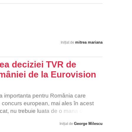
mitrea mariana
Inițiat de
ea deciziei TVR de
mâniei de la Eurovision
a importanta pentru România care
un concurs european, mai ales în acest
icat, nu trebuie luata de o mana de
a un etaj al unei cladiri, ci consultați
George Milescu
Inițiat de
i concursului Eurovision Romania