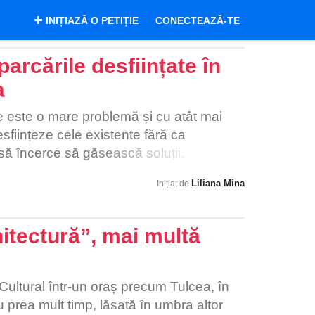
INIȚIAZĂ O PETIȚIE
CONECTEAZĂ-TE
parcările desființate în
a
re este o mare problemă și cu atât mai
esființeze cele existente fără ca
 să încerce să găsească soluții.
Liliana Mina
Inițiat de
hitectură”, mai multă
Cultural într-un oraș precum Tulcea, în
u prea mult timp, lăsată în umbra altor