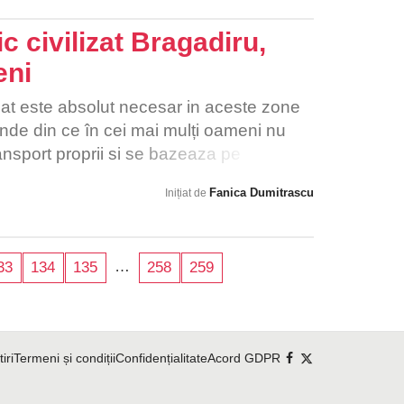
c civilizat Bragadiru,
eni
izat este absolut necesar in aceste zone
unde din ce în cei mai mulți oameni nu
ansport proprii si se bazeaza pe
Fanica Dumitrascu
Inițiat de
…
33
134
135
258
259
tiri
Termeni și condiții
Confidențialitate
Acord GDPR