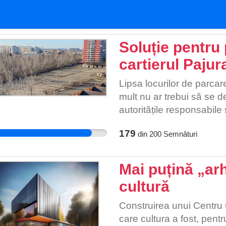
Soluție pentru 
cartierul Pajur
Lipsa locurilor de parca
mult nu ar trebui să se d
autoritățile responsabile
179
din
200
Semnături
Mai puțină „ar
cultură
Construirea unui Centru 
care cultura a fost, pentr