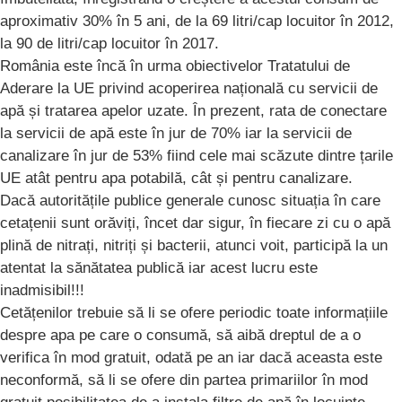
aproximativ 30% în 5 ani, de la 69 litri/cap locuitor în 2012,
la 90 de litri/cap locuitor în 2017.
România este încă în urma obiectivelor Tratatului de
Aderare la UE privind acoperirea națională cu servicii de
apă și tratarea apelor uzate. În prezent, rata de conectare
la servicii de apă este în jur de 70% iar la servicii de
canalizare în jur de 53% fiind cele mai scăzute dintre țarile
UE atât pentru apa potabilă, cât și pentru canalizare.
Dacă autoritățile publice generale cunosc situația în care
cetațenii sunt orăviți, încet dar sigur, în fiecare zi cu o apă
plină de nitrați, nitriți și bacterii, atunci voit, participă la un
atentat la sănătatea publică iar acest lucru este
inadmisibil!!!
Cetățenilor trebuie să li se ofere periodic toate informațiile
despre apa pe care o consumă, să aibă dreptul de a o
verifica în mod gratuit, odată pe an iar dacă aceasta este
neconformă, să li se ofere din partea primariilor în mod