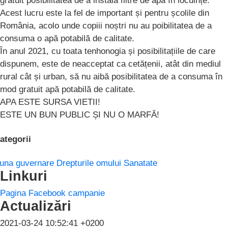
gratuit posibilitatea de a instala filtre de apă în locuințe.
Acest lucru este la fel de important și pentru școlile din
România, acolo unde copiii noștri nu au poibilitatea de a
consuma o apă potabilă de calitate.
În anul 2021, cu toata tenhonogia și posibilitațiile de care
dispunem, este de neacceptat ca cetățenii, atât din mediul
rural cât și urban, să nu aibă posibilitatea de a consuma în
mod gratuit apă potabilă de calitate.
APA ESTE SURSA VIETII!
ESTE UN BUN PUBLIC ȘI NU O MARFĂ!
ategorii
una guvernare
Drepturile omului
Sanatate
Linkuri
Pagina Facebook campanie
Actualizări
2021-03-24 10:52:41 +0200