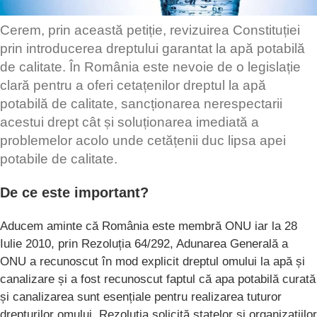
Cerem, prin această petiție, revizuirea Constituției
prin introducerea dreptului garantat la apă potabilă
de calitate. În România este nevoie de o legislație
clară pentru a oferi cetațenilor dreptul la apă
potabilă de calitate, sancționarea nerespectarii
acestui drept cât și soluționarea imediată a
problemelor acolo unde cetățenii duc lipsa apei
potabile de calitate.
De ce este important?
Aducem aminte că România este membră ONU iar la 28
Iulie 2010, prin Rezoluția 64/292, Adunarea Generală a
ONU a recunoscut în mod explicit dreptul omului la apă și
canalizare și a fost recunoscut faptul că apa potabilă curată
și canalizarea sunt esențiale pentru realizarea tuturor
drepturilor omului. Rezoluția solicită statelor și organizațiilor