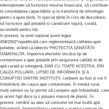
internaționale să furnizeze resurse financiare, să contribuie
la consolidarea capacităților și la transferul de tehnologie
pentru a ajuta țările, în special țările în curs de dezvoltare,
să furnizeze apă potabilă și canalizare sigură, curată,
accesibilă pentru toți.
In prezent, la nivel național avem legea
458/2002*republicată care reglementează calitatea apei
potabile, având ca obiectiv PROTECȚIA SĂNĂTĂȚII
OAMENILOR, împotriva efectelor oricărui tip de
contaminare a apei potabile prin asigurarea calității ei de
apă curată și sanogenă, DAR CU TOATE ACESTEA, DIN
CAUZA POLUĂRII, LIPSEI DE INFORMAȚII ȘI A
CORUPȚIEI DINTRE INSTITUȚII, cetătenii au fost și vor fi
îmbolnăviți din cauza apei contaminate. În mediul rural,
mulți oameni nu își permit să cumpere apă îmbuteliată, care
și acest fapt duce la o poluare masivă de plastic. În
prezent, românii au ales să consume tot mai multă apă
îmbuteliată, înregistrând o creștere a acestui consum de