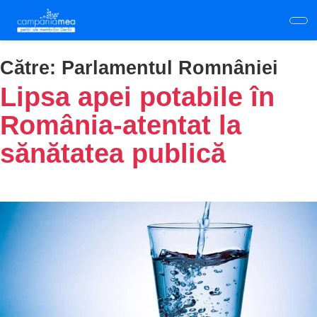
Skip
to
main
content
Către:
Parlamentul Romnâniei
Lipsa apei potabile în
România-atentat la
sănătatea publică