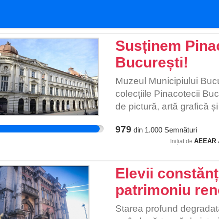
Susținem Pinac
București!
Muzeul Municipiului Bucu
colecțiile Pinacotecii Buc
de pictură, artă grafică 
conservate în depozitele 
979
din
1.000
Semnături
adevărata valoare public
AEEAR 
Inițiat de
de câteva luni un proiec
mare muzeu al Pinacotec
lucrări (peste 5500), impor
Elevii constănț
dimenisune monumentală. 
patrimoniu ren
posibilitatea de a vizita
expoziții temporare ale ar
Starea profund degradată