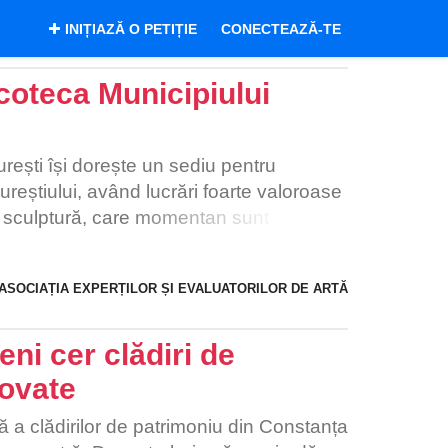
INIȚIAZĂ O PETIȚIE
CONECTEAZĂ-TE
oteca Municipiului
rești își dorește un sediu pentru
ureștiului, având lucrări foarte valoroase
și sculptură, care momentan sunt
muzeului și nu pot fi expuse la
ului. Secția de Artă a MMB pregătește
ASOCIAȚIA EXPERȚILOR ȘI EVALUATORILOR DE ARTĂ
t de anvergură pentru organizarea unui
ii. Având în vedere numărul mare de
tant ar fi ca imobilul primit să fie de
eni cer clădiri de
Proiectul noii Pinacoteci cuprinde și
ovate
 depozitele muzeului, de a organiza
tiștilor conteporani și de a crea un
 a clădirilor de patrimoniu din Constanța