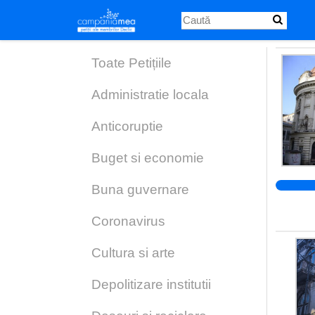
Skip
to
main
content
Toate Petițiile
Administratie locala
Anticoruptie
Buget si economie
Buna guvernare
Coronavirus
Cultura si arte
Depolitizare institutii