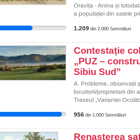
Oravița - Anina și totodat
a populației din satele pr
1.209
din
2.000
Semnături
Contestație col
„PUZ – constru
Sibiu Sud”
A. Probleme, observații 
locuitorii/proprietarii di
Traseul „Variantei Ocoli
PUZ are un impact negativ
956
din
1.000
Semnături
locuitorilor comunei Rășin
va fi poluat cu noxe și p
(viaductul propus în zon
Renașterea sat