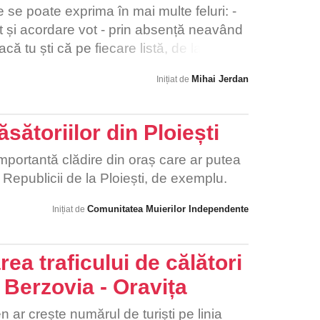
e se poate exprima în mai multe feluri: -
ot și acordare vot - prin absență neavând
că tu ști că pe fiecare listă, de la fiecare
stă cel puțin un candidat care are un
Mihai Jerdan
Inițiat de
mnat pentru o infracțiune, are legături
ti îndreptățit să nu îți exprimi votul fizic,
de neîncredere. Dacă validarea alegerilor
sătoriilor din Ploiești
nța la vot, este mai mare de 50%+1,
re electorală este contorizată și ar bloca
mportantă clădire din oraș care ar putea
 Republicii de la Ploiești, de exemplu.
Comunitatea Muierilor Independente
Inițiat de
rea traficului de călători
 Berzovia - Oravița
n ar crește numărul de turiști pe linia