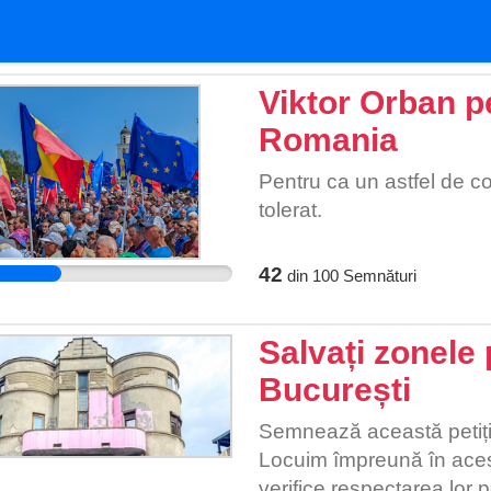
Viktor Orban p
Romania
Pentru ca un astfel de 
tolerat.
42
din
100
Semnături
Salvați zonele 
București
Semnează această petiție 
Locuim împreună în acest
verifice respectarea lor p