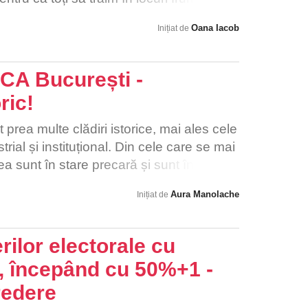
Oana Iacob
Inițiat de
ICA București -
ric!
 prea multe clădiri istorice, mai ales cele
trial și instituțional. Din cele care se mai
tea sunt în stare precară și sunt în risc să
in lăsate să decadă) chiar de către
Aura Manolache
Inițiat de
i, care au alte interese imobiliare. Aceste
oria colectivă a bucureștenilor și din
u adevărat Bucureștiul.
rilor electorale cu
t, începând cu 50%+1 -
redere