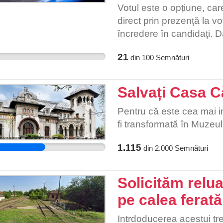
Votul este o opțiune, car
direct prin prezență la v
încredere în candidați. Da
organizație politică, exi
21
din
100
Semnături
dosar penal, a fost conda
cu lumea interlopă etc.. eș
acordând astfel, un vot 
Salvați Casa Că
ar fi făcută, dacă preze
atunci și această exprima
Pentru că este cea mai i
abuzurile politice.
fi transformată în Muzeul
1.115
din
2.000
Semnături
Solicităm relua
pe calea ferată
Intrdoducerea acestui tre