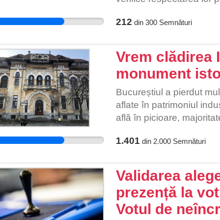
și sigure.
212
din
300
Semnături
Vrem clădirea 
monument isto
Bucureștiul a pierdut mult
aflate în patrimoniul indus
află în picioare, majorita
fie demolate (sau cel puț
1.401
din
2.000
Semnături
proprietarii privați actual
clădiri fac parte din mem
ceea ce caracterizează c
Validarea alege
prezență la vo
Votul de neînc