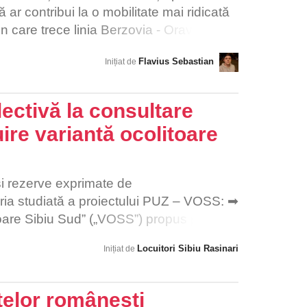
ă ar contribui la o mobilitate mai ridicată
in care trece linia Berzovia - Oravița.
Flavius Sebastian
Inițiat de
ectivă la consultare
ire variantă ocolitoare
și rezerve exprimate de
n aria studiată a proiectului PUZ – VOSS: ➡
toare Sibiu Sud” („VOSS”) propus prin
 fundamental asupra calității vieții
Locuitori Sibiu Rasinari
Inițiat de
ari, prin afectarea calității aerului, care
articule în suspensie, prin poluarea fonică
a Rășinari e poziționat lângă o zonă de
elor românești