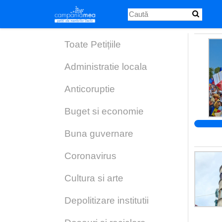
Skip
to
main
content
Toate Petițiile
Administratie locala
Anticoruptie
Buget si economie
Buna guvernare
Coronavirus
Cultura si arte
Depolitizare institutii