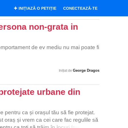
INIȚIAZĂ O PETIȚIE
CONECTEAZĂ-TE
ersona non-grata in
comportament de ev mediu nu mai poate fi
George Dragos
Inițiat de
protejate urbane din
pentru ca și orașul tău să fie protejat.
 oraș și vrem ca cei care fac regulile să
entru ca toți să trăim în locuri frumoase