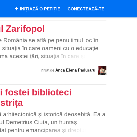
INIȚIAZĂ O PETIȚIE
CONECTEAZĂ-TE
l Zarifopol
e România se află pe penultimul loc în
n situația în care oameni cu o educație
 acestei țări, situația în care școlile
 instituțiile de cultură sub-bugetate.
Anca Elena Paduraru
Inițiat de
luri de mici și bere și nicidecum spre
 a se dezvolta, cultura și educația au
ocrație, ci de respect manifestat prin
fostei biblioteci
e aproape o sută de ani conacul a fost a
strița
pol. Pavel Zarifopol cel care a cumpărat
Zarifopol au fost bărbații destoinici din
 arhitectonică și istorică deosebită. Ea a
at moșia Cârligi. Conacul a fost un izvor
ul Demetrius Ciuta, un fruntaș
bliotecă cu mii de volume. Educația
tat pentru emanciparea și drepturile
o urmașii lor a făcut ca numele lor să fie