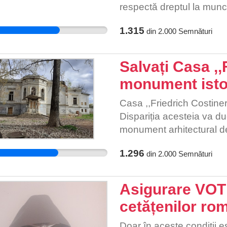
respectă dreptul la munc
reparațiile de urgență.
este un dirijor și manage
1.315
din
2.000
Semnături
Filarmonica de Stat Sibi
Cu toate acestea, acum, u
mod ilegal. Instituțiile de
Salvați Casa ,,
monument isto
Casa ,,Friedrich Costiner"
Dispariția acesteia va d
monument arhitectural de 
negura timpului a unui im
1.296
din
2.000
Semnături
Asigurare VO
cetățenilor rom
Doar în aceste condiții es