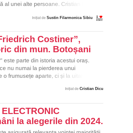
ă al unei alte persoane. Cristian Lupeș
r apreciat, iar sub conducerea sa,
Sustin Filarmonica Sibiu
Inițiat de
u a devenit mai cunoscută ca niciodată.
nii angajați cer ca el să fie demis în
 cultură nu trebuie politizate.
Friedrich Costiner”,
ric din mun. Botoșani
 este parte din istoria acestui oraș.
uce nu numai la pierderea unui
o frumusețe aparte, ci și la uitarea in
portant crâmpei din istoria acestei urbe.
Cristian Dicu
Inițiat de
T ELECTRONIC
âni la alegerile din 2024.
te asigurată relevanța voinței majorității