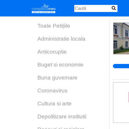
Skip
to
main
content
Toate Petițiile
Administratie locala
Anticoruptie
Buget si economie
Buna guvernare
Coronavirus
Cultura si arte
Depolitizare institutii