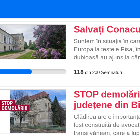
Salvați Conacu
Suntem în situația în car
Europa la testele Pisa, î
dubioasă au ajuns la cârma
sunt supra-aglomerate, iar
118
din
200
Semnături
Banii se duc spre festiva
acțiuni relevante. Pentru
nevoie nu de vorbe și bir
STOP demolării 
alocări bugetare. Timp d
județene din Bi
familiei boierești Zarifo
conacul și fiul său Iorgu 
Clădirea are o importanță
familie care au administr
fost construită de avocat
de cultură prin uriașa bi
transilvănean, care a lup
aleasă pe care au primit 