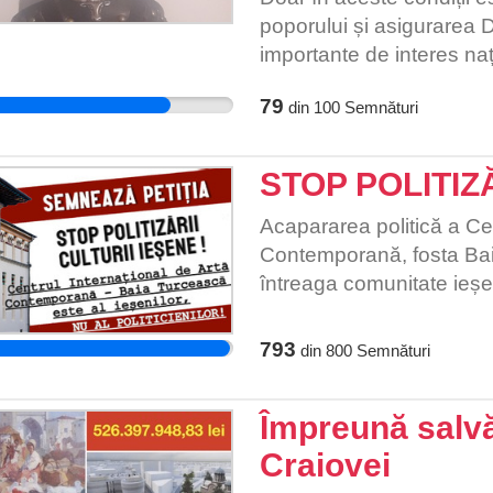
poporului și asigurarea D
importante de interes naț
79
din
100
Semnături
STOP POLITIZĂ
Acapararea politică a Cen
Contemporană, fosta Bai
întreaga comunitate ieșe
profesională. Iașului i se 
important de dezvoltare cu
793
din
800
Semnături
instituție culturală, nease
recent studiu,“Topul perf
Împreună salv
Institutul Național de Ce
Iașul din top 10 al orașe
Craiovei
asemenea, în cel mai rec