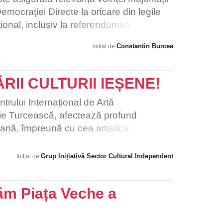
emocrației Directe la oricare din legile
ional, inclusiv la referendumuri.
Constantin Burcea
Inițiat de
RII CULTURII IEȘENE!
trului Internațional de Artă
e Turcească, afectează profund
ană, împreună cu cea artistică și
retează astfel, din start, un potențial
lturală, prin rolul esențial pe care o
Grup Inițiativă Sector Cultural Independent
Inițiat de
rvită politic, l-ar putea avea. Cel mai
ormanțelor culturale urbane”, publicat de
ăm Piața Veche a
rcetare și Formare Culturală, a exclus
lor cu performanțe culturale. De
ent studiu “Cultural and Creative Cities