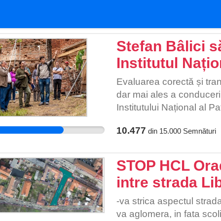
Stefan Bâlici s
Institutul Nați
Evaluarea corectă și tran
dar mai ales a conducerii 
Institutului Național al P
pentru a păstra încredere
10.477
din
15.000
Semnături
denotă rea voință, lipsă 
responsabilitate pentru 
ministrului Romașcanu.
STOP HCL Orad
intre strada Lib
-va strica aspectul strada
va aglomera, in fata sco