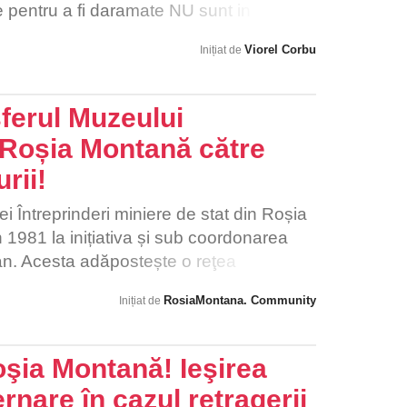
te pentru a fi daramate NU sunt in
ine intretinute
Viorel Corbu
Inițiat de
sferul Muzeului
n Roșia Montană către
rii!
ei Întreprinderi miniere de stat din Roșia
n 1981 la inițiativa și sub coordonarea
an. Acesta adăpostește o reţea
mane (monument istoric ”Exploatarea
RosiaMontana. Community
Inițiat de
urnus Maior, Masivul Orlea” / cod AB-I-
i de măcinare a minereului, un
t în restaurare prin efortul voluntarilor
oşia Montană! Ieşirea
și o colecție de fotografii ce ilustrează
nare în cazul retragerii
xtragere şi prelucrare a aurului în zona