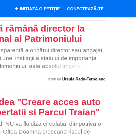
INIȚIAZĂ O PETIȚIE
CONECTEAZĂ-TE
ă rămână director la
onal al Patrimoniului
sparentă a oricărui director sau angajat,
unei instituții a statului de importanța
atrimoniului, este absolut imperativă
a cetățenilor în guvern. Orice altceva
Ursula Radu-Fernolend
Inițiat de
de profesionalism și lipsă de
patrimoniul României din partea
ea "Creare acces auto
ertatii si Parcul Traian"
l -NU va fluidiza circulatia, dimpotriva o
lii Oltea Doamna crescand riscul de