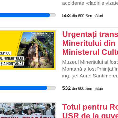
accidente -cladirile viza
paragina, sunt solide si b
553
din
600
Semnături
Urgentați tran
Mineritului di
Ministerul Cultu
Muzeul Mineritului al fost
Montană a fost înființat î
ing. şef Aurel Sântimbre
subterană de galerii ro
532
din
600
Semnături
minieră romană de la Alb
m-A-00065.02), instalaţi
Lapidarium aflat în prezen
Totul pentru R
inițiativei Adoptă o Casă 
USR de la guver
tehnici şi tehnologii de e