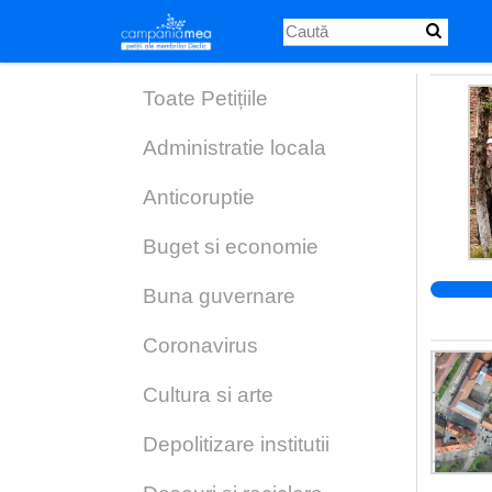
Skip
to
main
content
Toate Petițiile
Administratie locala
Anticoruptie
Buget si economie
Buna guvernare
Coronavirus
Cultura si arte
Depolitizare institutii