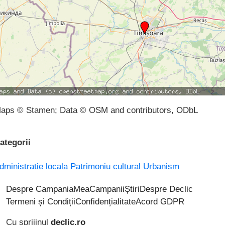
aps © Stamen; Data © OSM and contributors, ODbL
ategorii
dministratie locala
Patrimoniu cultural
Urbanism
Despre CampaniaMea
Campanii
Știri
Despre Declic
Termeni și Condiții
Confidențialitate
Acord GDPR
Cu sprijinul
declic.ro