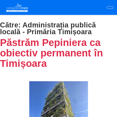
Skip
to
main
content
Către:
Administrația publică
locală - Primăria Timișoara
Păstrăm Pepiniera ca
obiectiv permanent în
Timișoara