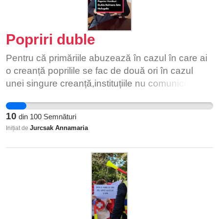
Popriri duble
Pentru că primăriile abuzează în cazul în care ai
o creanță poprilile se fac de două ori în cazul
unei singure creanță,instituțiile nu comunică între
ei și nu este normal ca dintr-un salariu minim pe
economie să îți oprească 1/6.
10
din
100
Semnături
Jurcsak Annamaria
Inițiat de