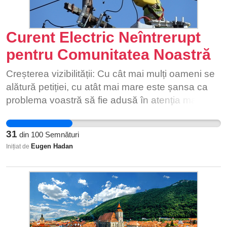
Curent Electric Neîntrerupt
pentru Comunitatea Noastră
Creșterea vizibilității: Cu cât mai mulți oameni se
alătură petiției, cu atât mai mare este șansa ca
problema voastră să fie adusă în atenția mass-
media sau a altor organizații și instituții.
Credibilitate crescută: Cu cât mai mulți semnatari
31
din
100
Semnături
sunt implicați, cu atât petiția devine mai credibilă
Eugen Hadan
Inițiat de
și mai greu de ignorat de către autorități. Sprijin și
solidaritate: Alăturarea altor locuitori din sat arată
unitatea comunității în fața unei probleme
comune, ceea ce poate consolida solidaritatea și
sprijinul reciproc în lupta pentru o alimentare cu
energie electrică mai bună. Impact asupra