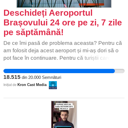
Deschideți Aeroportul
Brașovului 24 ore pe zi, 7 zile
pe săptămână!
De ce îmi pasă de problema aceasta? Pentru că
am folosit deja acest aeroport și mi-aș dori să o
pot face în continuare. Pentru că turiștii care
sosesc cu avionul nu ajung aici cu mașinile.
Pentru că nu vreau ca Brașovul să pară un
18.515
din
20.000
Semnături
partener neserios.
Kron Cast Media
Inițiat de