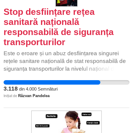
Stop desființare rețea
sanitară națională
responsabilă de siguranța
transporturilor
Este o eroare și un abuz desființarea singurei
rețele sanitare națională de stat responsabilă de
siguranța transporturilor la nivelul național dar și
în afara țării. Cu siguranță numărul victimelor
accidentelor feroviare, rutiere, maritime poate
3.118
din
4.000
Semnături
crește în loc să scadă
Răzvan Pandelea
Inițiat de