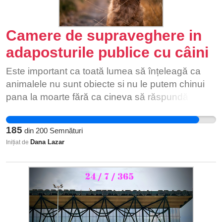
Camere de supraveghere in
adaposturile publice cu câini
Este important ca toată lumea să înțeleagă ca
animalele nu sunt obiecte si nu le putem chinui
pana la moarte fără ca cineva să răspundă
pentru aceste fapte odioase . Vrem sa ne
asigurăm că personalul angajat de primărie se
185
din
200
Semnături
ocupă sa le pună mâncare, apa si să le curețe
Dana Lazar
Inițiat de
cuştile . Ei fiind plătiți pentru acest lucru noi nu
putem demonstra legal ca ei nu isi respectă
obligațiile la locul de muncă.