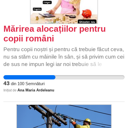
Mărirea alocațiilor pentru
copii români
Pentru copii noștri și pentru că trebuie făcut ceva,
nu sa stăm cu mâinile în sân, și să privim cum cei
de sus ne impun legi iar noi trebuie să le
acceptăm fără a ne impune dreptul de cetățeni
români, dar în primul rând de părinți.
43
din
100
Semnături
Ana Maria Ardeleanu
Inițiat de