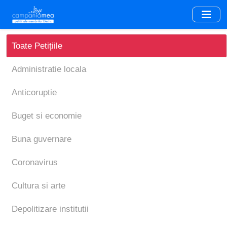
Skip
to
main
content
Toate Petițiile
Administratie locala
Anticoruptie
Buget si economie
Buna guvernare
Coronavirus
Cultura si arte
Depolitizare institutii