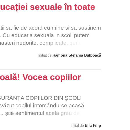
 depus. Prin această petiție, cerem un
ației sexuale în toate
e să încurajeze educația și să ofere
ilor care muncesc pentru rezultate bune.
burse, dar în realitate este vorba
ltii sa fie de acord cu mine si sa sustinem
muncii și educației fiecărui elev din
i. Cu educatia sexuala in scoli putem
uptați unul împotriva celuilalt. Luptați
asteri nedorite, complicate, periculoase
Ramona Ștefania Bulboacă
Inițiat de
coală! Vocea copiilor
GURANȚA COPIILOR DIN ȘCOLI
a văzut copilul întorcându-se acasă
t… știe sentimentul acela greu de pus în
are dimineață îți trimiți copilul la școală
Ella Filip
Inițiat de
 fie în siguranță, să învețe, să crească