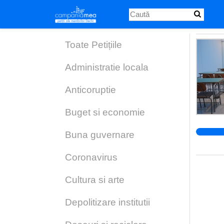
Skip
to
main
content
Toate Petițiile
Administratie locala
Anticoruptie
Buget si economie
Buna guvernare
Coronavirus
Cultura si arte
Depolitizare institutii