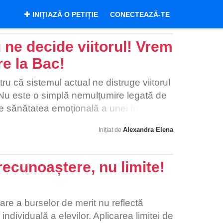
INIȚIAZĂ O PETIȚIE
CONECTEAZĂ-TE
 ne decide viitorul! Vrem
re la Bac!
ă sistemul actual ne distruge viitorul
. Nu este o simplă nemulțumire legată de
e sănătatea emoțională a unei întregi
abil ca 4 ani de muncă grea, sute de ore
Alexandra Elena
Inițiat de
ă fie anulate de un moment de panică sau
ul a doar 3 ore. Bacalaureatul trebuie să
rezistența la atacuri de panică. Dacă
recunoaștere, nu limite!
e mărire, este absurd ca examenul
ze definitiv într-o cutie din cauza unei
ebui să ne strângem cu toții pentru că
re a burselor de merit nu reflectă
te lovi și pe tine, pe copilul tău sau pe
ndividuală a elevilor. Aplicarea limitei de