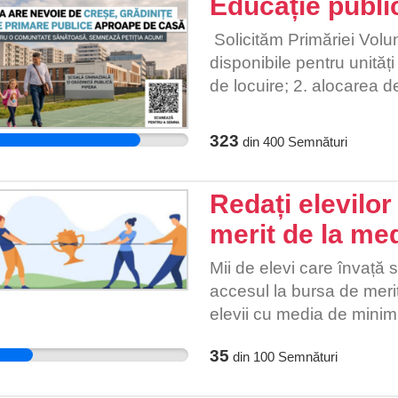
Educație publi
România, sistemul educaț
abandonul școlar. Rata d
Solicităm Primăriei Volunt
ajungând la 11,5% în 20
disponibile pentru unităț
coincidențe, ci consecin
de locuire; 2. alocarea d
consecință a sărăciei, lip
primare publice; 3. prez
simultan căsătoria timpu
dezvoltarea infrastructu
323
în concluzie un cerc vici
din
400
Semnături
petiția pentru educație 
educația nu? 1. Educaț
o națiune 2. Căsătoria 
Redați elevilor
Prioritizarea educației
merit de la med
Mii de elevi care învață s
accesul la bursa de merit 
elevii cu media de mini
munca și perseverența lo
35
din
100
Semnături
de clasamentul din clasă,
Bursa de merit nu este doa