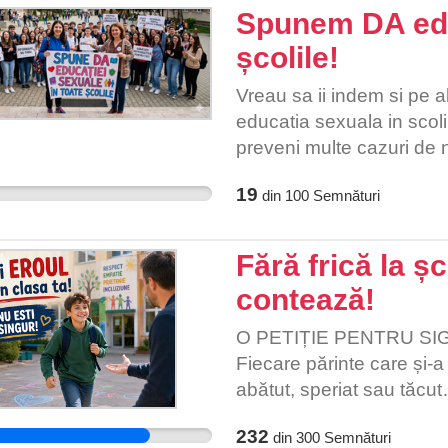
recunoaștere a efortului
Spunem DA educ
sistem mai echitabil, car
școlile!
șanse egale tuturor elev
Astăzi este vorba despre 
Vreau sa ii indem si pe a
despre respectul acordat 
educatia sexuala in scol
România. Dragi elevi. Nu l
preveni multe cazuri de n
împotriva sistemului.
s.a.m.d.
19
din
100
Semnături
Fără frică la ș
contează!
O PETIȚIE PENTRU SI
Fiecare părinte care și-
abătut, speriat sau tăcu
cuvinte. Gândul că în fiec
232
din
300
Semnături
— acolo unde ar trebui să