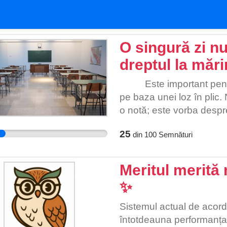
O singură zi nu
dreptul la mări
Este important pentru c
pe baza unei loz în plic
o notă; este vorba despr
generații. Este inaccept
25
din
100
Semnături
de studiu și sacrificii s
de o zi proastă în decurs
evalueze competența, nu 
Meritul merită 
facultățile au sesiuni d
✨️
„maturității” să ne bloche
zile nefavorabile. Ar tr
Sistemul actual de acorda
această nedreptate te poa
întotdeauna performanța i