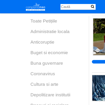
Skip
to
main
content
Toate Petițiile
Administratie locala
Anticoruptie
Buget si economie
Buna guvernare
Coronavirus
Cultura si arte
Depolitizare institutii