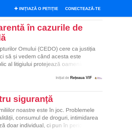
INIȚIAZĂ O PETIȚIE
CONECTEAZĂ-TE
arentă în cazurile de
lă
urilor Omului (CEDO) cere ca justiția
, ci să și vedem când acesta este
lic al litigiului protejează oamenii de o
 fără a putea fi supusă analizei publicului
Rețeaua VIF
Inițiat de
rederea acestuia în instanțele de judecată
ile de la caracterul public al litigiului
re și trebuie bine motivate. Publicitatea
tru siguranță
cterul public al audierilor și
ărârilor judecătorești. În ce privește
miliilor noastre este în joc. Problemele
asta se referă nu doar la soluția dată de
ității, consumul de droguri, intimidarea
e care au stat la baza acesteia. De
ă doar individual, ci pun în pericol