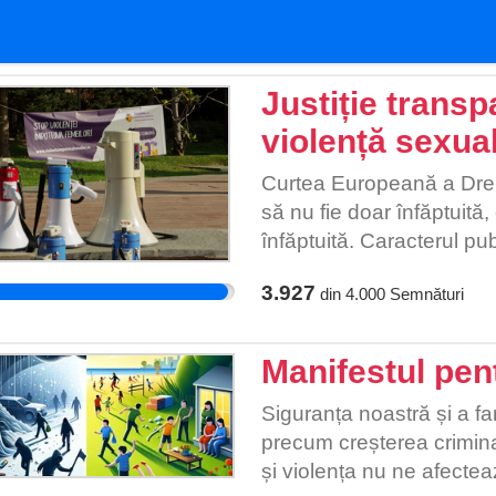
Justiție transp
violență sexua
Curtea Europeană a Drept
să nu fie doar înfăptuită
înfăptuită. Caracterul pub
justiție făcută în secret,
3.927
din
4.000
Semnături
și e o cale prin care înc
poate fi menținută. Excepți
sunt de strictă interpreta
Manifestul pen
implică două aspecte: cara
pronunțarea publică a hot
Siguranța noastră și a fa
pronunțarea publică, ace
precum creșterea criminal
instanță, ci și la motivel
și violența nu ne afecteaz