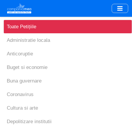
Skip
to
main
content
Toate Petițiile
Administratie locala
Anticoruptie
Buget si economie
Buna guvernare
Coronavirus
Cultura si arte
Depolitizare institutii