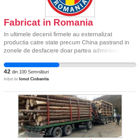
Fabricat in Romania
In ultimele decenii firmele au externalizat
productia catre state precum China pastrand in
zonele de desfacere doar partea administrativa
pentru a inregistra un profit cat mai mare. Acest
model a functionat pentru business dar ne-a lasat
42
din
100
Semnături
complet vulnerabili in fata actualei probleme
Ionut Ciobanita
Inițiat de
provocata de virusul covid-19 dar si a viitoarelor
posibile amenintari de genul.Singura modalitate
de a evita situatia actuala este de a readuce
partea de productie acasa pentru a nu mai
depinde de bunavointa altor state in momentele
in care rezervele de bunavointa sunt demult
terminate.Putem incuraja firmele sa investeasca
aici pentru a produce cumparandu-le produsele