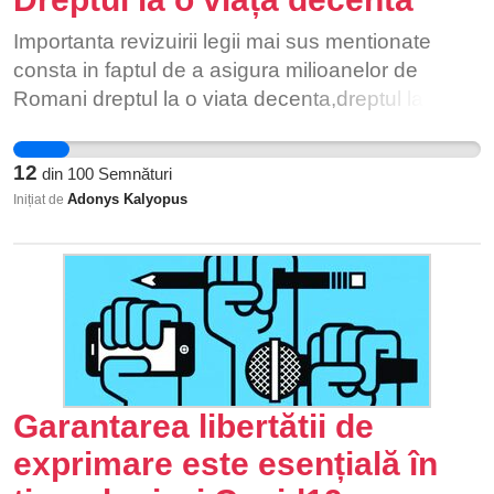
Importanta revizuirii legii mai sus mentionate
consta in faptul de a asigura milioanelor de
Romani dreptul la o viata decenta,dreptul la o
viata mai suportabila,dreptul la demnitate
umana,antr-un cuvant:"Dreptul de a fi OM".
12
din
100
Semnături
Adonys Kalyopus
Inițiat de
Garantarea libertătii de
exprimare este esențială în