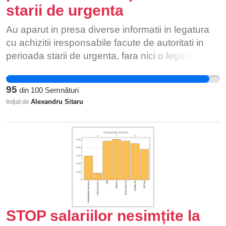
starii de urgenta
Au aparut in presa diverse informatii in legatura
cu achizitii iresponsabile facute de autoritati in
perioada starii de urgenta, fara nici o legatura cu
prioritatile nationale. Consumarea resurselor tarii
in acesta perioada de urgenta nationala pentru
95
din
100
Semnături
interese proprii sau de grup reprezinta un factor
Alexandru Sitaru
Inițiat de
agravant. Acesta este un apel catre autoritatile
statului abilitate in a combate coruptia pe care va
invit sa il sustineti!
STOP salariilor nesimțite la