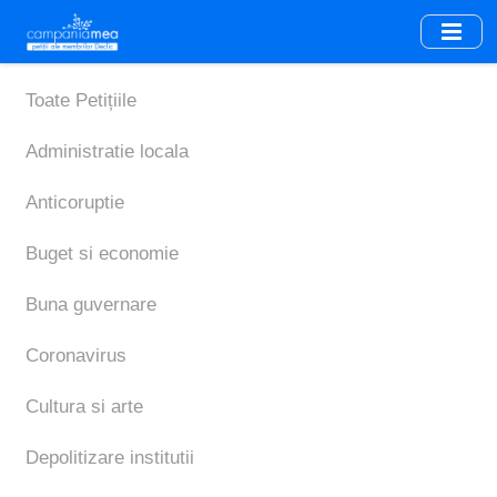
Skip
to
main
content
Toate Petițiile
Administratie locala
Anticoruptie
Buget si economie
Buna guvernare
Coronavirus
Cultura si arte
Depolitizare institutii