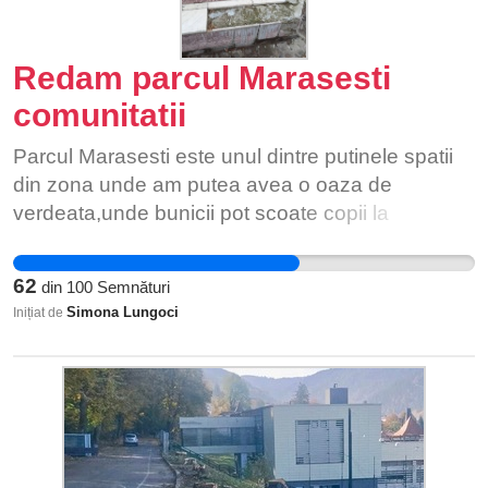
Redam parcul Marasesti
comunitatii
Parcul Marasesti este unul dintre putinele spatii
din zona unde am putea avea o oaza de
verdeata,unde bunicii pot scoate copii la
plimbare,tinerii pot petrece timpul in mod
placut,toti locuitorii zonei au nevoie de un loc
62
din
100
Semnături
verde pentru recreere
Simona Lungoci
Inițiat de