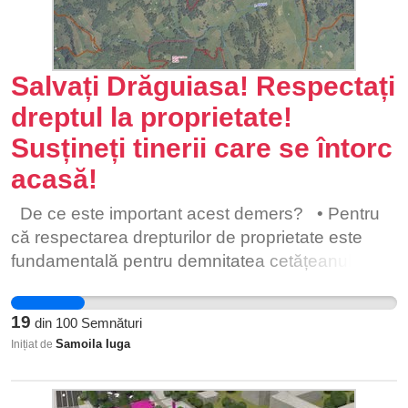
cat si generatiile viitoare, de un oras mai verde si
mai racoros, haideti sa salvam patrimoniul natural
existent si sa spunem NU distrugerii naturii din
Arad!
Salvați Drăguiasa! Respectați
dreptul la proprietate!
Susțineți tinerii care se întorc
acasă!
De ce este important acest demers? • Pentru
că respectarea drepturilor de proprietate este
fundamentală pentru demnitatea cetățeanului și
pentru încrederea în autorități. Ignorarea
acestora de către RNP reprezintă o încălcare
19
din
100
Semnături
gravă a legii și pune în pericol integritatea
Samoila Iuga
Inițiat de
procesului de gestionare a fondului forestier. •
Pentru că transparența și responsabilitatea în
gestionarea resurselor naturale sunt esențiale