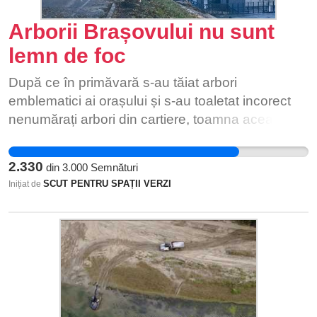
Arborii Brașovului nu sunt
lemn de foc
După ce în primăvară s-au tăiat arbori
emblematici ai orașului și s-au toaletat incorect
nenumărați arbori din cartiere, toamna aceasta
se taie din nou abuziv și haotic în multe zone din
oraș. 1. Castanii de la patinoar • Cinci castani
2.330
din
3.000
Semnături
sănătoși de pe Aleea de Sub Tâmpa au fost tăiați
SCUT PENTRU SPAȚII VERZI
Inițiat de
pentru că încurcau un proiect de construcție al
Consiliului Județean pentru noul sediu al
bibliotecii de la agrement. Un peisaj cu valoare
identitară pentru generații întregi de brașoveni a
dispărut peste noapte, doar ca să aflăm ulterior
că “a fost o greșeală”. • Când se propun,
avizează și execută proiecte în astfel de zone