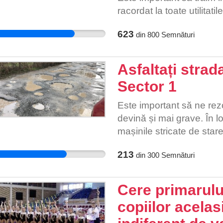
racordat la toate utilitati
623
din
800
Semnături
Asfaltați strad
Sector 1
Este important să ne re
devină și mai grave. În 
mașinile stricate de star
facem ceva retroactiv d
213
din
300
Semnături
implicăm civic pentru a 
autoritățile să își facă t
Cere primarulu
copiilor acelas