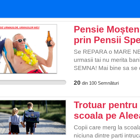
Pensie Moștenit
prin Pensii Spe
Se REPARA o MARE NE
urmasii tai nu merita bani
SEMNA! Mai bine sa se d
20
din
100
Semnături
Trotuar pentru 
scoala pe Aleea
Copii care merg la scoal
niciuna dintre parti intru