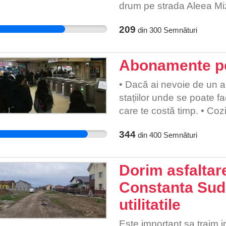
drum pe strada Aleea Miz
circulata la orele diminet
209
din
300
Semnături
aglomeratia bulevardului
ruta alternativa). Acest 
copii, iar stalpii ar rezol
Abonamente pe
siguranta la scoala si in
• Dacă ai nevoie de un a
stațiilor unde se poate f
care te costă timp. • Coz
obligă să îți faci programu
344
din
400
Semnături
importante. • De multe or
să ajungi unde trebuie s
Dorim asfaltare
Constanta Sud 
utilitatile
Este important sa traim in