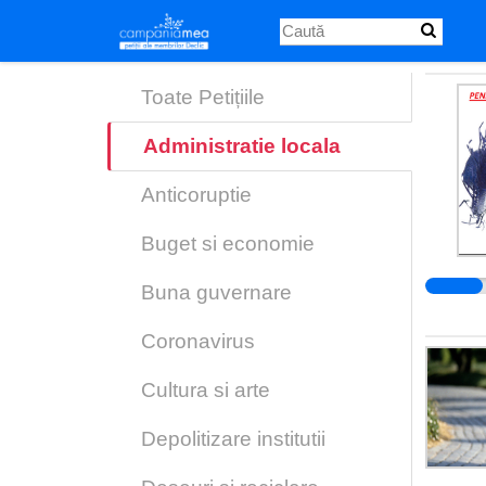
Skip
to
main
content
Toate Petițiile
Administratie locala
Anticoruptie
Buget si economie
Buna guvernare
Coronavirus
Cultura si arte
Depolitizare institutii