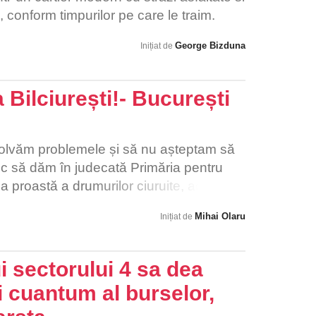
le, conform timpurilor pe care le traim.
George Bizduna
Inițiat de
a Bilciurești!- București
zolvăm problemele și să nu așteptam să
loc să dăm în judecată Primăria pentru
ea proastă a drumurilor ciuruite, adică să
upă ce paguba s-a produs, alegem să ne
Mihai Olaru
Inițiat de
preveni problemele și a determina
reaba! Vă multumesc pentru sprijin!
i sectorului 4 sa dea
i cuantum al burselor,