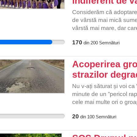
indiferent de v
Considerăm că adoptarea 
de vârstă mai mică sume d
vârstă mai mare, dar care
competiții extrașcolare a
170
din
200
Semnături
reprezintă în mod cert o d
încălcându-se în mod fla
privind protecția copilului
Acoperirea grop
copilului și ale OG nr.1
strazilor degr
discriminării.
Nu v-ați săturat și voi c
minute de un ”pericol rap
cele mai multe ori o gr
binevoitor! Gropile de pe 
20
din
100
Semnături
intens circulate) și cele 
de zi și cresc șansele tam
marcajelor vizibile. Lipsa