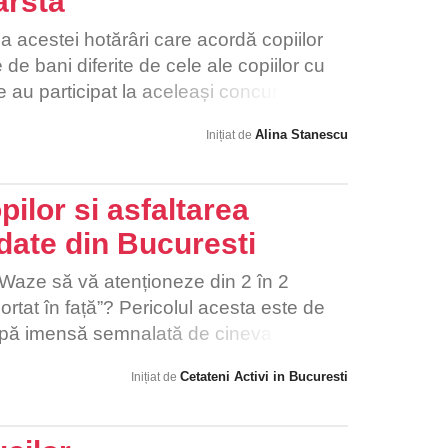
arsta
acestei hotărâri care acordă copiilor
e bani diferite de cele ale copiilor cu
 au participat la aceleași concursuri și
probate de Ministerul Educației,
Alina Stanescu
Inițiat de
iscriminare pe criterii de vârstă,
grant prevederile Legii nr. 272/2004
, ale Convenției cu privire la drepturile
ilor si asfaltarea
37/2001 privind prevenirea și combaterea
adate din Bucuresti
a Waze să vă atenționeze din 2 în 2
ortat în față”? Pericolul acesta este de
oapă imensă semnalată de cineva
arterele principale (bulevarde, străzi
Cetateni Activi in Bucuresti
Inițiat de
secundare (dintre blocuri) strică mașini zi
ponarilor rutiere datorită lipsei
 acestora de pe străzi pune în pericol și