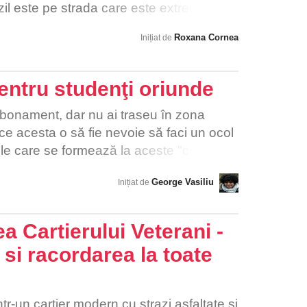
il este pe strada care este extrem de
ii (pentru a evita semafoarele si
Roxana Cornea
Inițiat de
 masinile folosesc aceasta strada ca
lucru este extrem de periculos pentru
va situatia astfel incat copii sa ajunga in
ntru studenţi oriunde
apoi acasa.
bonament, dar nu ai traseu în zona
ace acesta o să fie nevoie să faci un ocol
ile care se formează la aceste "centre" te
l în jurul ghișeului, nu în jurul lucrurilor
George Vasiliu
Inițiat de
i ajungi să mai cumperi o cartela doar ca
ă îți faci abonament
a Cartierului Veterani -
si racordarea la toate
tr-un cartier modern cu strazi asfaltate si