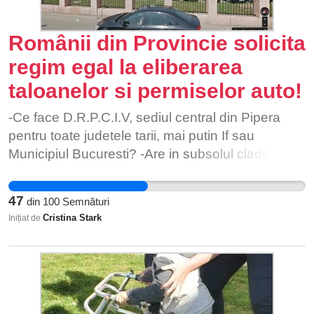
Românii din Provincie solicita
regim egal la eliberarea
taloanelor si permiselor auto!
-Ce face D.R.P.C.I.V, sediul central din Pipera
pentru toate judetele tarii, mai putin If sau
Municipiul Bucuresti? -Are in subsolul cladirii lor
un birou de Tiparire si Expediere, adica o "cutie
neagra" a sediului lor, unde nici un cetatean de
47
din
100
Semnături
rand nu are voie sa ajunga! Am fost la fata
Cristina Stark
Inițiat de
locului, am solicitat sa ajungem la dansii pentru a
ne obtine talonul auto si ni s-a raspuns sec: NU
aveti acces! Adica, asa mai pe intelesul nostru al
cetatenilor, exista acolo niste persoane care
tiparesc documente, lipesc si transmit spre