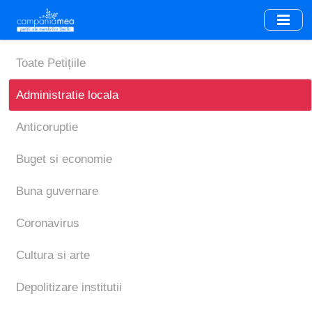
Skip
to
main
content
Toate Petițiile
Administratie locala
Anticoruptie
Buget si economie
Buna guvernare
Coronavirus
Cultura si arte
Depolitizare institutii