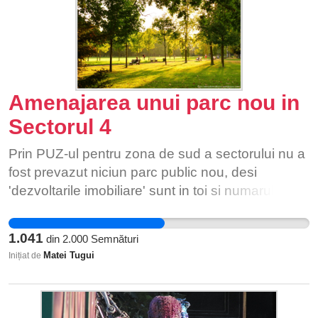
Amenajarea unui parc nou in
Sectorul 4
Prin PUZ-ul pentru zona de sud a sectorului nu a
fost prevazut niciun parc public nou, desi
'dezvoltarile imobiliare' sunt in toi si numarul
locuitorilor va creste in urmatorii ani. Practic, toata
zona dintre strada Luica / Turnu Magurele si
1.041
din
2.000
Semnături
Centura se va construi, iar zeci de mii de oameni
Matei Tugui
Inițiat de
vor trebui sa se indrepte spre centrul orasului in
cautarea unui spatiu verde ceva mai mare, in
care sa se poata plimba si relaxa. Parcurile