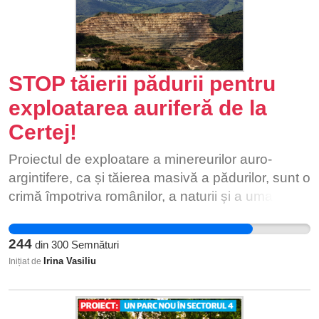
STOP tăierii pădurii pentru
exploatarea auriferă de la
Certej!
Proiectul de exploatare a minereurilor auro-
argintifere, ca și tăierea masivă a pădurilor, sunt o
crimă împotriva românilor, a naturii și a umanității!
Să nu uităm că Certejul a trecut printr-un accident
cauzat de acest tip de exploatare, în care au
244
din
300
Semnături
pierit 76 de oameni! Crimele împotriva naturii se
Irina Vasiliu
Inițiat de
plătesc!