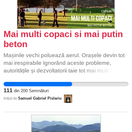
Mai multi copaci si mai putin
beton
Mașinile vechi poluează aerul. Orașele devin tot
mai irespirabile Ignorând aceste probleme,
autoritățile și dezvoltatorii taie tot mai mulți copaci
pentru a face loc betonului și asfaltului, parcărilor
și bordurilor. Vrem să respirăm aer curat și în
111
din
200
Semnături
orașele mari, nu doar când mergem în vizită la
Samuel Gabriel Pislariu
Inițiat de
țară, la bunici. Dacă și tu crezi că ar trebui să
avem natură și în orașe, semnează petiția și
susține schimbarea!