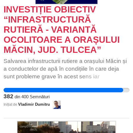
INVESTIȚIE OBIECTIV
“INFRASTRUCTURĂ
RUTIERĂ - VARIANTĂ
OCOLITOARE A ORAȘULUI
MĂCIN, JUD. TULCEA”
Salvarea infrastructurii rutiere a orașului Măcin și
a conductelor de apă în condițiile în care deja
sunt probleme grave în acest sens iar
perspectiva construirii podului peste Dunăre în
vecinătate va duce la agravarea iremediabilă
382
din
400
Semnături
acestor infrastructuri din cauza intensificării
Vladimir Dumitru
Inițiat de
circulației mașinilor de tonaj greu și mare tonaj.