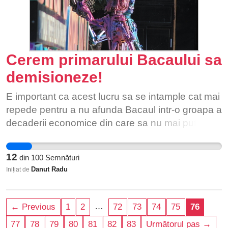
existente sunt deja aglomerate, iar distanta mare
va produce trafic si poluare, inutile si evitabile.
Sectorul 4 nu are cei 26 mp de spatiu
verde/locuitor impusi de lege si nici nu ia masuri
care sa remedieze. Din contra, densificarea
Cerem primarului Bacaului sa
propusa va avea efectul opus. Nu este normal,
demisioneze!
nu este sanatos, orasul va fi de nelocuit. Semnati
pentru a convinge Primaria Capitalei ca este
E important ca acest lucru sa se intample cat mai
nevoie de un parc nou, mare si accesibil tuturor,
repede pentru a nu afunda Bacaul intr-o groapa a
pentru dezvoltarea sustenabila a orasului!
decaderii economice din care sa nu mai putem
iesi curand.
12
din
100
Semnături
Danut Radu
Inițiat de
…
← Previous
1
2
72
73
74
75
76
77
78
79
80
81
82
83
Următorul pas →