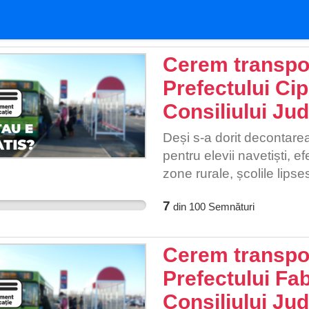
Cerem transpor
Prefectului Cip
Consiliului Jude
Deși s-a dorit decontarea
pentru elevii navetiști, e
zone rurale, școlile lipse
permit transportul în co
7
din
100
Semnături
distanțe pe jos. „Atunci 
alea nu ne ajută fiindcă 
cizme, ne murdărim și ne 
Cerem transpor
nins atât de tare încât n
Prefectului Fab
să facă urme prin care s
Consiliului Jud
cărare, unul în spatele a