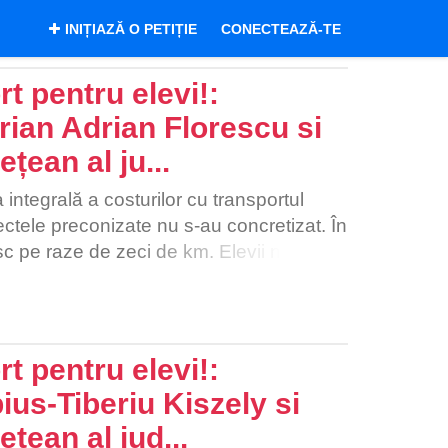
INIȚIAZĂ O PETIȚIE
CONECTEAZĂ-TE
t pentru elevi!:
rian Adrian Florescu si
țean al ju...
 integrală a costurilor cu transportul
fectele preconizate nu s-au concretizat. În
sc pe raze de zeci de km. Elevii nu își
mun sau autocare, așa că parcurg aceste
când plouă ne luăm cizme, dar uneori nici
este noroi până la genunchi, trece de
udăm toți.” „A fost iarna aceea în care a
t pentru elevi!:
ici căruțele nu mai mergeau spre noi, ca
ius-Tiberiu Kiszely si
ă pășim. Am făcut noi până la urmă
ețean al jud...
ltuia.” „La început era mai greu pentru că