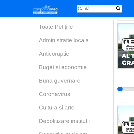
Skip
to
main
content
Toate Petițiile
Administratie locala
Anticoruptie
Buget si economie
Buna guvernare
Coronavirus
Cultura si arte
Depolitizare institutii