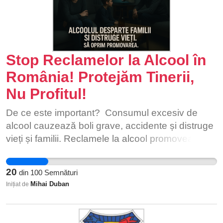
Stop Reclamelor la Alcool în
România! Protejăm Tinerii,
Nu Profitul!
De ce este important? Consumul excesiv de
alcool cauzează boli grave, accidente și distruge
vieți și familii. Reclamele la alcool promovează un
stil de viață periculos, mai ales în rândul tinerilor,
care sunt cei mai vulnerabili. Interzicerea
20
din
100
Semnături
reclamelor este un pas esențial pentru a proteja
Mihai Duban
Inițiat de
sănătatea publică și a reduce impactul negativ al
alcoolului în societate. De ce ar trebui să ți se
alăture și alte persoane? Pentru că împreună