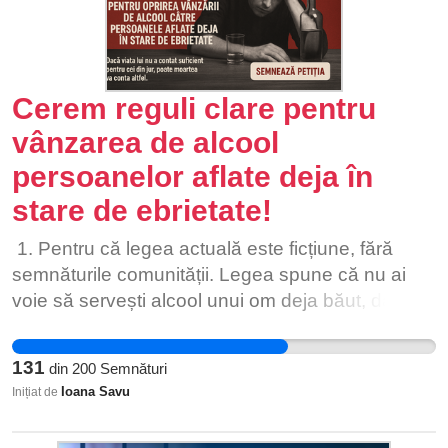
Cerem reguli clare pentru
vânzarea de alcool
persoanelor aflate deja în
stare de ebrietate!
1. Pentru că legea actuală este ficțiune, fără
semnăturile comunității. Legea spune că nu ai
voie să servești alcool unui om deja băut, dar nu
există instrumente clare pentru aplicarea ei. Fără
presiune civică, legea va rămâne ca și până
131
din
200
Semnături
acum, teorie nefolositoare. 2. Pentru că există o
Ioana Savu
Inițiat de
posibilitate mare ca fiecare român să cunoască
cel puțin o persoană alcoolică sau în prag de