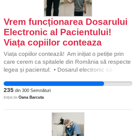
Vrem funcționarea Dosarului
Electronic al Pacientului!
Viața copiilor conteaza
Viața copiilor contează! Am inițiat o petiție prin
care cerem ca spitalele din România să respecte
legea și pacientul: • Dosarul electronic să
funcționeze; • Dosarele medicale să poată fi
accesate ușor; • Să existe responsabilitate reală
235
din
300
Semnături
în cazurile în care nu se intervine medical; • Să
Oana Barcuta
Inițiat de
se sancționeze spitalele care nu respectă
drepturile pacienților minori; • Să existe respect și
comunicare decentă față de copii și părinți. 📣 Hai
să nu mai fim tăcuți. Semnează și distribuie
Sănătatea nu e un privilegiu. E un drept. Iar copiii