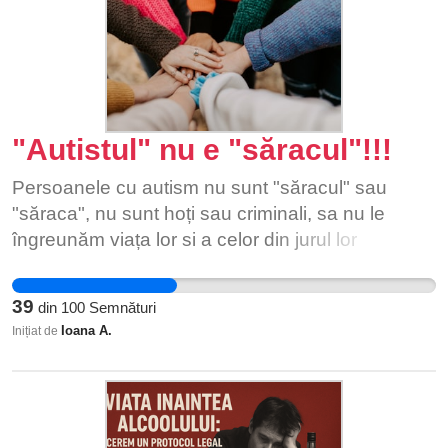
"Autistul" nu e "săracul"!!!
Persoanele cu autism nu sunt "săracul" sau
"săraca", nu sunt hoți sau criminali, sa nu le
îngreunăm viața lor si a celor din jurul lor
aratandu-i cu degetul, marginalizandu-i,
batjocorindu-i sau considerandu-i inferiori! Haideți
39
din
100
Semnături
să nu mai căutăm tipare, sa nu mai căutăm să ne
Ioana A.
Inițiat de
încadrăm in niste limite!