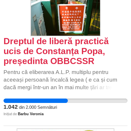
Dreptul de liberă practică
ucis de Constanța Popa,
președinta OBBCSSR
Pentru că eliberarea A.L.P. multiplu pentru
aceeași persoană încalcă legea ( e ca și cum
dacă mergi într-un an în mai multe țări ar trebui să
îți faci buletin pentru fiecare țară pe care o vizitezi
), B.B.C.-iști sunt obligați să plătească taxe
1.042
din
2.000
Semnături
pentru fiecare A.L.P., clinicile private și spitalele la
Barbu Veronia
Inițiat de
presiunea domniei Constanța Popa, cer să avem
noile ALP-uri , deși ALP -urile eliberate de DSP