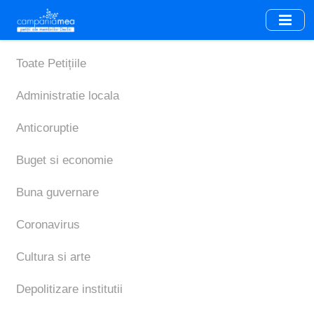
Skip
to
main
content
Toate Petițiile
Administratie locala
Anticoruptie
Buget si economie
Buna guvernare
Coronavirus
Cultura si arte
Depolitizare institutii