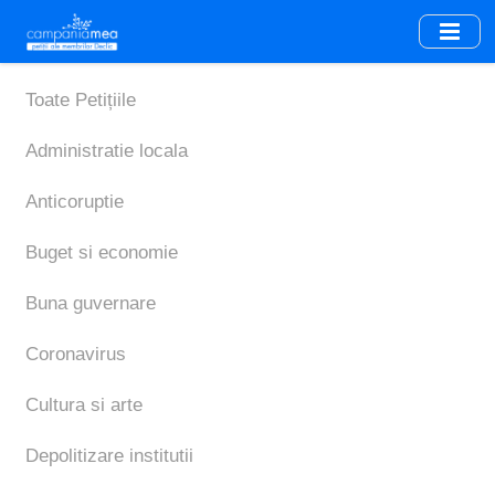
Skip
to
main
content
Toate Petițiile
Administratie locala
Anticoruptie
Buget si economie
Buna guvernare
Coronavirus
Cultura si arte
Depolitizare institutii