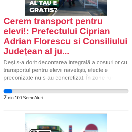
Cerem transport pentru
elevi!: Prefectului Ciprian
Adrian Florescu si Consiliului
Județean al ju...
Deși s-a dorit decontarea integrală a costurilor cu
transportul pentru elevii navetiști, efectele
preconizate nu s-au concretizat. În zone rurale,
școlile lipsesc pe raze de zeci de km. Elevii nu își
permit transportul în comun sau autocare, așa că
7
din
100
Semnături
parcurg aceste distanțe pe jos. „Atunci când
plouă ne luăm cizme, dar uneori nici alea nu ne
ajută fiindcă este noroi până la genunchi, trece
de cizme, ne murdărim și ne udăm toți.” „A fost
iarna aceea în care a nins atât de tare încât nici