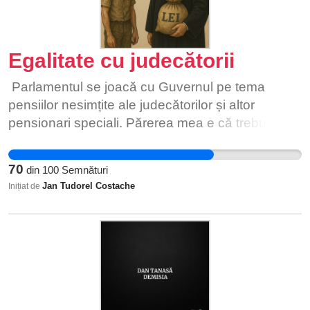
Egalitate cu judecătorii
Parlamentul se joacă cu Guvernul pe tema
pensiilor nesimțite ale judecătorilor și altor
pensionari speciali. Părerea mea e că trebuie
inițiată o grevă generală la nivel național, până
când vor înțelege că "specialii" nu trebuie să mai
70
din
100
Semnături
existe. Suntem egali în fața Constituției, dar nu în
Jan Tudorel Costache
Inițiat de
fața legii. Unii ies la pensie la 48 de ani, alții la 65
de ani. Unii sunt "speciali" și iau pensie specială,
alții sunt normali și au pensie conform
contribuției. Unde este egalitatea în fața legii
pentru pensionari?