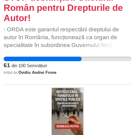
Român pentru Drepturile de
Autor!
- ORDA este garantul respectării dreptului de
autor în România, funcționează ca organ de
specialitate în subordinea Guvernului fiind
autoritatea națională de reglementare și
supraveghere în domeniul drepturilor de autor și
61
din
100
Semnături
drepturilor conexe, conform Legii nr. 8/1996
Ovidiu Andrei Frone
Inițiat de
privind dreptul de autor și drepturile conexe. -
ORDA nu este o instituție de cultură conform
prevederilor legale, inclusiv Ordonanța de
Urgență nr. 189 din 25 noiembrie 2008 privind
managementul instituțiilor publice de cultură. -
ORDA, ca organ de specialitate al administraţiei
publice centrale în subordinea Guvernului, nu
este o instituție subordonată Ministerului Culturii