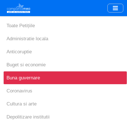
Skip
to
main
content
Toate Petițiile
Administratie locala
Anticoruptie
Buget si economie
Buna guvernare
Coronavirus
Cultura si arte
Depolitizare institutii