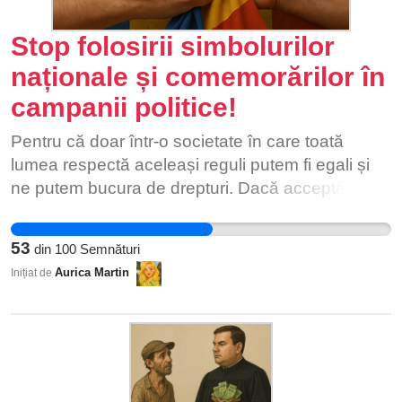
Stop folosirii simbolurilor
naționale și comemorărilor în
campanii politice!
Pentru că doar într-o societate în care toată
lumea respectă aceleași reguli putem fi egali și
ne putem bucura de drepturi. Dacă acceptăm ca
partidele să folosească simbolurile naționale
după bunul plac, pierdem respectul față de istorie
53
din
100
Semnături
și față de noi înșine. Dacă vom continua pe
Aurica Martin
Inițiat de
drumul divizării, în care fiecare confiscă eroi și
simboluri doar pentru propria campanie, nu vom
ajunge nicăieri. Avem nevoie de unitate și de
respect reciproc pentru a construi o societate mai
bună.