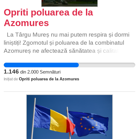
Opriti poluarea de la
Azomures
La Târgu Mureș nu mai putem respira și dormi
liniștiți! Zgomotul și poluarea de la combinatul
Azomureș ne afectează sănătatea și calitatea
vieții. În 2026 expiră autorizația de mediu a
combinatului— iar acesta este momentul decisiv
1.146
din
2.000
Semnături
pentru schimbare. ✍️ Semnează petiția și cere
Opriti poluarea de la Azomures
Inițiat de
autorităților consultare publică, studiu de impact
și măsuri ferme pentru un aer curat și un oraș
sănătos!