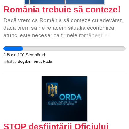
România trebuie să conteze!
Dacă vrem ca România să conteze cu adevărat,
dacă vrem să ne refacem situația economică,
atunci este necesar ca firmele românești să fie
implicate în proiectul de investiție. România își
poate reveni economic nu neapărat prin
16
din
100
Semnături
austeritate, care, în fapt, duce la stoparea
Bogdan Ionuț Radu
Inițiat de
creșterii economice, ci prin investiții. Alte țări au
datorii publice mult mai mari decât România, dar
ele nu se opresc din a investi. Iar oportunitatea
secolului este reconstrucția Ucrainei.
STOP desființării Oficiului