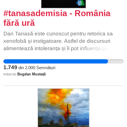
#tanasademisia - România
fără ură
Dan Tanasă este cunoscut pentru retorica sa
xenofobă și instigatoare. Astfel de discursuri
alimentează intoleranța și îi pot influența pe tineri
să comită fapte violente. Parlamentul trebuie să
apere valorile democratice, nu să legitimeze
1.749
din
2.000
Semnături
extremismul. Este responsabilitatea noastră
Bogdan Mustață
Inițiat de
civică să spunem NU urii și să cerem demisia
celor care propagă asemenea mesaje.