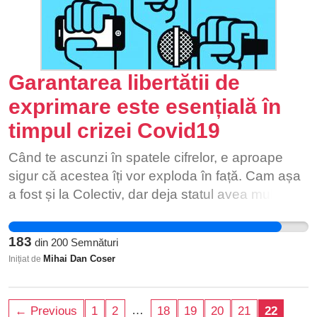
Garantarea libertătii de
exprimare este esențială în
timpul crizei Covid19
Când te ascunzi în spatele cifrelor, e aproape
sigur că acestea îți vor exploda în față. Cam așa
a fost și la Colectiv, dar deja statul avea multe
vieți pe conștiință. Vrem să știm cu adevărat cum
stăm, nu să aflăm după o săptămână și după
183
din
200
Semnături
mulți morți numărați... Toată lumea pricepe că e
Mihai Dan Coser
Inițiat de
criză, că i-a luat pe toți pe sus, că până și bogații
lumii n-au dat-o la pace cu virusul. E și la noi, ca
și la ei. Deci, cui mai ajută să pupi mâna
…
← Previous
1
2
18
19
20
21
22