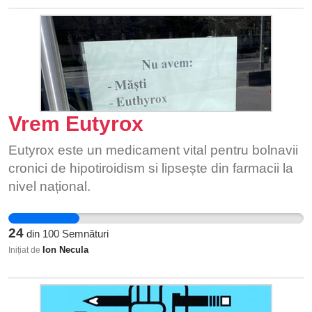
aceste spații asigură siguranța rezidenților și a
familiilor îngrijitorilor. Toate aceste lucruri vin în
plus față de elementele de bază necesare în
aceste instituții: toalete curate, acces la săpun și
apă caldă și rece.
Vrem Eutyrox
Eutyrox este un medicament vital pentru bolnavii
cronici de hipotiroidism si lipsește din farmacii la
nivel național.
24
din
100
Semnături
Ion Necula
Inițiat de