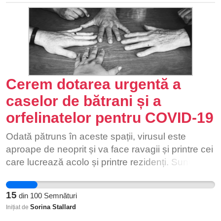
Cerem dotarea urgentă a
caselor de bătrani și a
orfelinatelor pentru COVID-19
Odată pătruns în aceste spații, virusul este
aproape de neoprit și va face ravagii și printre cei
care lucrează acolo și printre rezidenți. Sunt
necesare spații compartimentate corespunzător,
echipamente de protecție și teste pentru
15
din
100
Semnături
siguranța tuturor. Testarea personalului de
Sorina Stallard
Inițiat de
îngrijire și oricărei persoane care are acces în