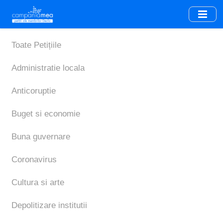
Skip
to
main
content
Toate Petițiile
Administratie locala
Anticoruptie
Buget si economie
Buna guvernare
Coronavirus
Cultura si arte
Depolitizare institutii