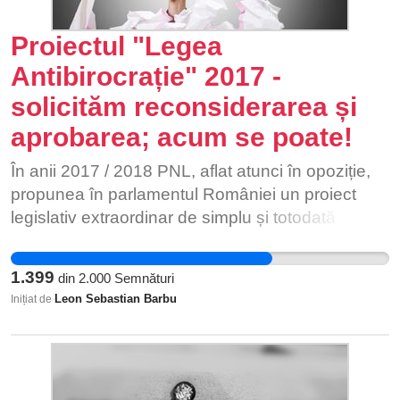
Proiectul "Legea
Antibirocrație" 2017 -
solicităm reconsiderarea și
aprobarea; acum se poate!
În anii 2017 / 2018 PNL, aflat atunci în opoziție,
propunea în parlamentul României un proiect
legislativ extraordinar de simplu și totodată
extraordinar de util oricărui cetățean și anume:
interzicea oricărei instituții să mai poată solicita
1.399
din
2.000
Semnături
unui cetățean documente privind informații pe
Leon Sebastian Barbu
Inițiat de
care o altă instituție le deține deja. Acest proiect
nu a trecut de parlament la vremea respectivă,
fiind respins atât în Senat cât și în Camera
Deputaților. Proiectul de lege a fost propus spre