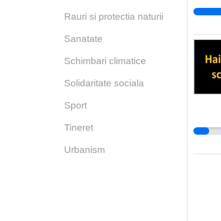
Rauri si protectia naturii
Sanatate
Schimbari climatice
Solidaritate sociala
Sport
Tineret
Urbanism