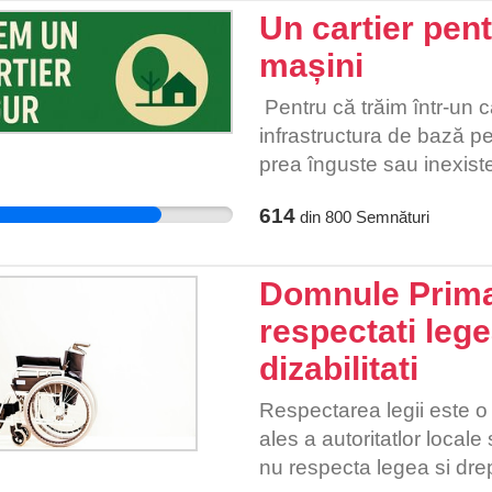
szól. Mindenki egyenlő e
Un cartier pen
vita tárgya. Ez embersé
mașini
Pentru că trăim într-un ca
infrastructura de bază pe
prea înguste sau inexiste
iar spațiile verzi aproape
614
din
800
Semnături
părinții cu căruciorul sunt
siguranța pietonilor est
trăim aici. Pentru că ne 
Domnule Prima
siguranță la școală, unde 
respectati leg
fără frică, unde spațiul 
dizabilitati
pentru mașini. Această 
ne unim vocile. Semnătu
Respectarea legii este o 
cere respect și investiții r
ales a autoritatlor local
nostru.
nu respecta legea si drep