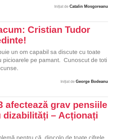
iciclistilor iar poimaine drepturile altei
Catalin Mosgoreanu
Inițiat de
ale.
acum: Cristian Tudor
dinte!
rebuie un om capabil sa discute cu toate
u picioarele pe pamant. Cunoscut de toti
scunse.
George Bodeanu
Inițiat de
 afectează grav pensiile
dizabilități – Acționați
lemă pentru că, dincolo de toate cifrele