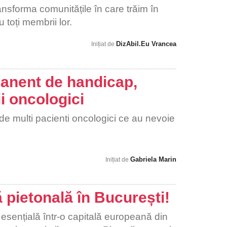
 T12 și L1. Stenoză severă de canal
sforma comunitățile în care trăim în
mările sunt cunoscute și pronosticurile
 toți membrii lor.
te de durată, iar în tot acest timp este
DizAbil.Eu Vrancea
Inițiat de
sonal care să mă ajute la toate treburile
 În situația mea sunt numeroase alte
u fost victimele unui accident acum sunt
manent de handicap,
ge care le împiedică să fie încadrate ca
i oncologici
 Semnează și tu petiția pentru a ne ajuta
e să schimbe această lege.
e multi pacienti oncologici ce au nevoie
Gabriela Marin
Inițiat de
 pietonală în București!
esențială într-o capitală europeană din