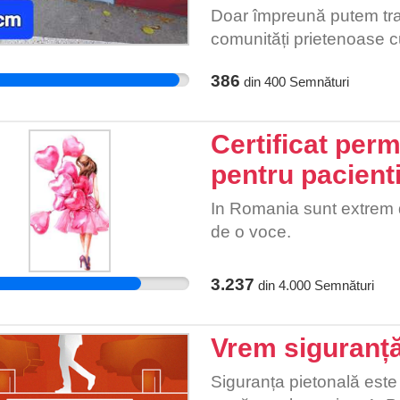
TVM cu fractură la nivel
Doar împreună putem tran
spinal și mielopatie”. Ur
comunități prietenoase cu
rezervate. Recuperarea es
386
nevoie de un asistent per
din
400
Semnături
și deplasările necesare!
persoane care după ce a
Certificat per
victimele unui text de le
pentru pacienti
persoane cu dizabilități.
să convingem autoritățil
In Romania sunt extrem d
de o voce.
3.237
din
4.000
Semnături
Vrem siguranță
Siguranța pietonală este 