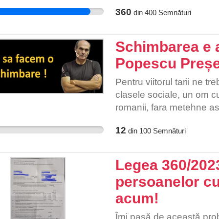
nu va respecta drepturile b
360
din
400
Semnături
categorii socio-profesion
Schimbarea e 
Popescu Preșe
Pentru viitorul tarii ne t
clasele sociale, un om c
romanii, fara metehne a
12
din
100
Semnături
Legea 360/2023
persoanelor cu 
acum!
Îmi pasă de această prob