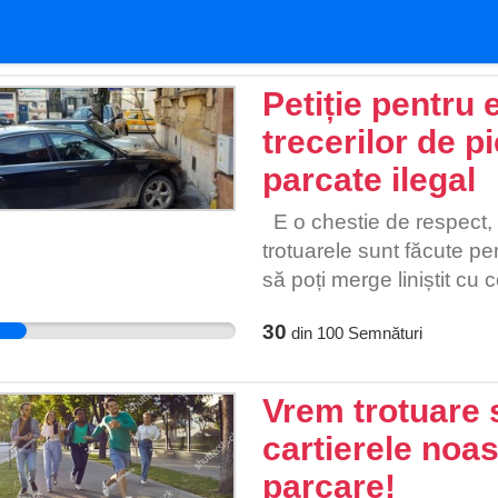
Petiție pentru 
trecerilor de p
parcate ilegal
E o chestie de respect, s
trotuarele sunt făcute pe
să poți merge liniștit cu 
simplu să te plimbi fără să
30
din
100
Semnături
mașini în mers. Dar în Bu
strecori printre oglinzi, 
zebră, ca într-un joc vid
Vrem trotuare s
principiu urban. Am văzu
cartierele noas
strada pentru că vizibili
parcare!
care trebuie să se streco