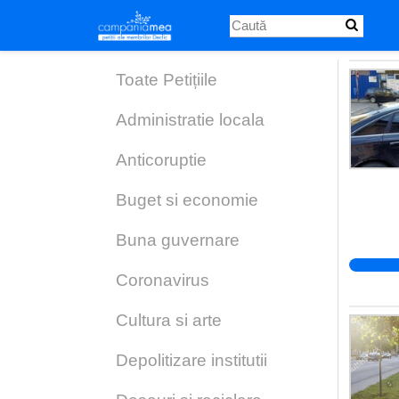
Skip
to
main
content
Toate Petițiile
Administratie locala
Anticoruptie
Buget si economie
Buna guvernare
Coronavirus
Cultura si arte
Depolitizare institutii