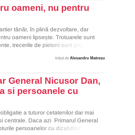
sélyeket érdemel, és ez a jog nem lehet
tru oameni, nu pentru
g kérdése.
rtier tânăr, în plină dezvoltare, dar
ntru oameni lipsește. Trotuarele sunt
nte, trecerile de pietoni sunt prea puține,
 că nu există. Copiii merg printre mașini,
Alexandru Matreșu
Inițiat de
 forțați să circule pe carosabil, iar
e ignorată complet. Ne pasă pentru că
dorim un cartier unde copiii pot merge în
r General Nicusor Dan,
părinții pot ieși cu cei mici la plimbare
ea si persoanele cu
public este gândit pentru oameni, nu doar
schimbare nu se va întâmpla decât dacă
ra fiecăruia contează. Împreună putem
obligatie a tuturor cetatenilor dar mai
eale în calitatea vieții din cartierul
e si centrale. Daca azi Primarul General
turile persoanelor cu dizabilitati maine