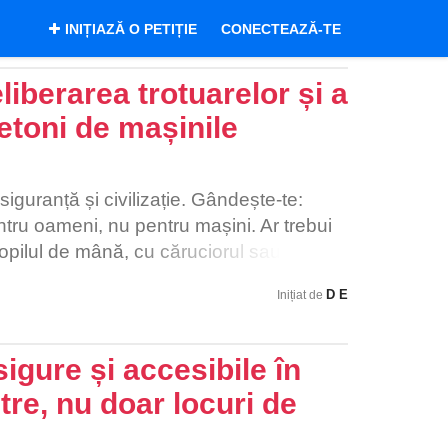
INIȚIAZĂ O PETIȚIE
CONECTEAZĂ-TE
eliberarea trotuarelor și a
ietoni de mașinile
iguranță și civilizație. Gândește-te:
ntru oameni, nu pentru mașini. Ar trebui
copilul de mână, cu căruciorul sau pur și
 fii forțat să cobori pe carosabil printre
D E
Inițiat de
curești, aproape zilnic, trebuie să te
bare, sau să ocolești mașini blocate pe
eo periculos. Și nu vorbesc doar dintr-un
igure și accesibile în
t persoane în vârstă care nu pot trece
tre, nu doar locuri de
tatea e blocată de mașini. Am văzut copii
are printre mașini parcate chiar pe