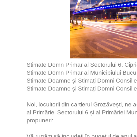
Stimate Domn Primar al Sectorului 6, Cipr
Stimate Domn Primar al Municipiului Bucur
Stimate Doamne și Stimați Domni Consilieri
Stimate Doamne și Stimați Domni Consilieri
Noi, locuitorii din cartierul Grozăvești, n
al Primăriei Sectorului 6 și al Primăriei Mu
propuneri:
Vă rugăm să includeți în bugetul de anul a