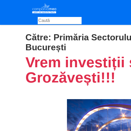
Skip
to
main
content
Către:
Primăria Sectorulu
București
Vrem investiții 
Grozăvești!!!