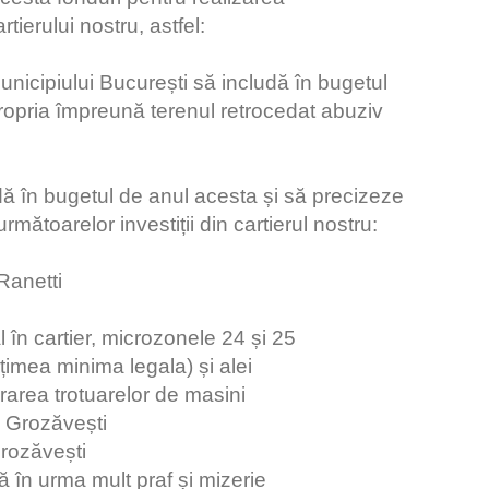
ierului nostru, astfel:
nicipiului București să includă în bugetul
ropria împreună terenul retrocedat abuziv
ă în bugetul de anul acesta și să precizeze
rmătoarelor investiții din cartierul nostru:
Ranetti
al în cartier, microzonele 24 și 25
ățimea minima legala) și alei
erarea trotuarelor de masini
ul Grozăvești
rozăvești
ă în urma mult praf și mizerie