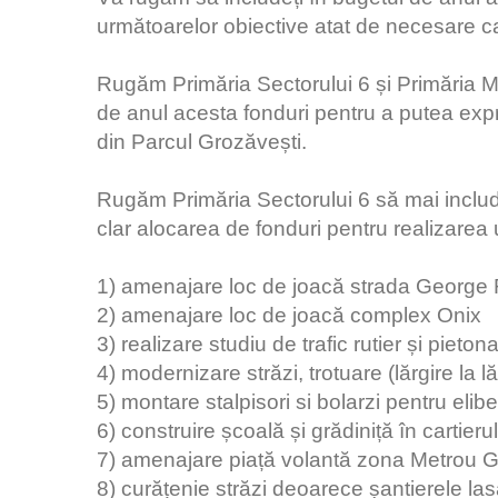
următoarelor obiective atat de necesare cart
Rugăm Primăria Sectorului 6 și Primăria Mu
de anul acesta fonduri pentru a putea exp
din Parcul Grozăvești.
Rugăm Primăria Sectorului 6 să mai includ
clar alocarea de fonduri pentru realizarea u
1) amenajare loc de joacă strada George 
2) amenajare loc de joacă complex Onix
3) realizare studiu de trafic rutier și pieton
4) modernizare străzi, trotuare (lărgire la l
5) montare stalpisori si bolarzi pentru elib
6) construire școală și grădiniță în cartier
7) amenajare piață volantă zona Metrou G
8) curățenie străzi deoarece șantierele las