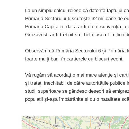
La un simplu calcul reiese că datorită faptului ca
Primăria Sectorului 6 scutește 32 milioane de eu
Primăria Capitalei, dacă ar fi oferit subvenția la c
Grozavesti ar fi trebuit sa cheltuiască 1 milion 
Observăm că Primăria Sectorului 6 și Primăria M
foarte mulți bani în cartierele cu blocuri vechi.
Vă rugăm să acordați o mai mare atenție și cartier
și tratați inechitabil de către autoritățile publice 
studii superioare se gândesc deseori să emigrez
populații și-așa îmbătrânite și cu o natalitate sc