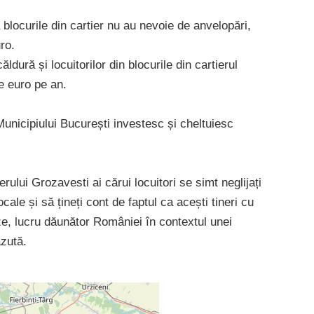
 blocurile din cartier nu au nevoie de anvelopări,
ro.
ăldură și locuitorilor din blocurile din cartierul
de euro pe an.
unicipiului București investesc și cheltuiesc
ului Grozavesti ai cărui locuitori se simt neglijați
locale și să țineți cont de faptul ca acești tineri cu
e, lucru dăunător României în contextul unei
ăzută.