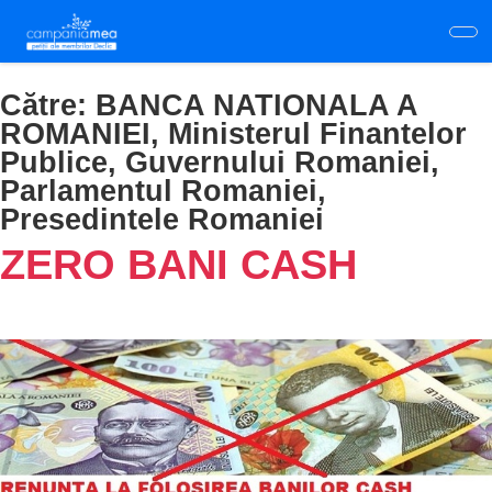
Skip
to
main
content
Către:
BANCA NATIONALA A
ROMANIEI, Ministerul Finantelor
Publice, Guvernului Romaniei,
Parlamentul Romaniei,
Presedintele Romaniei
ZERO BANI CASH