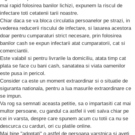
mai rapid folosirea banilor lichizi, expunem la riscul de
infectare toti cetatenii tarii noastre.
Chiar daca se va bloca circulatia persoanelor pe strazi, in
vederea reducerii riscului de infectare, si lasarea acestora
doar pentru cumparaturi strict necesare, prin folosirea
banilor cash se expun infectarii atat cumparatorii, cat si
comerciantii.
Este valabil si pentru livrarile la domiciliu, atata timp cat
plata se face cu bani cash, sanatatea si viata oamenilor
este pusa in pericol.
Consider ca este un moment extraordinar si o situatie de
siguranta nationala, pentru a lua masurile extraordinare ce
se impun.
Va rog sa semnati aceasta petitie, sa o impartasiti cat mai
multor persoane, cu gandul ca astfel ii veti salva chiar pe
cei in varsta, despre care spunem acum cu totii ca nu se
descurca cu carduri, ori cu platile online.
Mai bine "adoptati" o astfel de persoana varstnica si aveti