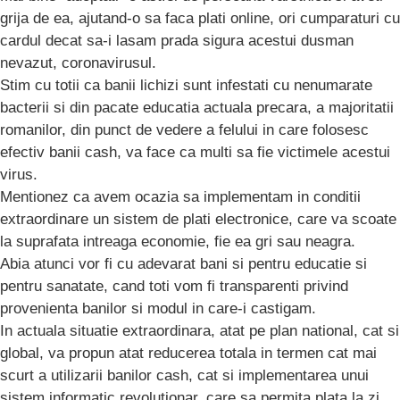
grija de ea, ajutand-o sa faca plati online, ori cumparaturi cu
cardul decat sa-i lasam prada sigura acestui dusman
nevazut, coronavirusul.
Stim cu totii ca banii lichizi sunt infestati cu nenumarate
bacterii si din pacate educatia actuala precara, a majoritatii
romanilor, din punct de vedere a felului in care folosesc
efectiv banii cash, va face ca multi sa fie victimele acestui
virus.
Mentionez ca avem ocazia sa implementam in conditii
extraordinare un sistem de plati electronice, care va scoate
la suprafata intreaga economie, fie ea gri sau neagra.
Abia atunci vor fi cu adevarat bani si pentru educatie si
pentru sanatate, cand toti vom fi transparenti privind
provenienta banilor si modul in care-i castigam.
In actuala situatie extraordinara, atat pe plan national, cat si
global, va propun atat reducerea totala in termen cat mai
scurt a utilizarii banilor cash, cat si implementarea unui
sistem informatic revolutionar, care sa permita plata la zi