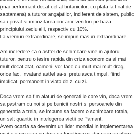
(mai performant decat cel al britanicilor, cu plata la final de
saptamana) a tuturor angajatilor, indiferent de sistem, public
sau privat si impozitarea oricaror venituri pe baza
principiului zeciuielii, respectiv cu 10%.
La vremuri extraordinare, se impun masuri extraordinare.
Am incredere ca o astfel de schimbare vine in ajutorul
tuturor, pentru o iesire rapida din criza economica si mai
mult decat atat, oamenii vor face cu mult mai mult drag,
orice fac, invatand astfel sa-si pretuiasca timpul, fiind
implicati permanent in viata de zi cu zi.
Daca vrem sa fim alaturi de generatiile care vin, daca vrem
sa pastram cu noi si pe bunicii nostri si persoanele din
generatia a treia, se impune sa facem o schimbare totala,
un salt quantic in intelegerea vietii pe Pamant.
Avem ocazia sa devenim un lider mondial in implementarea
unui sistem care nu doar sa functioneze, dar care sa ofere