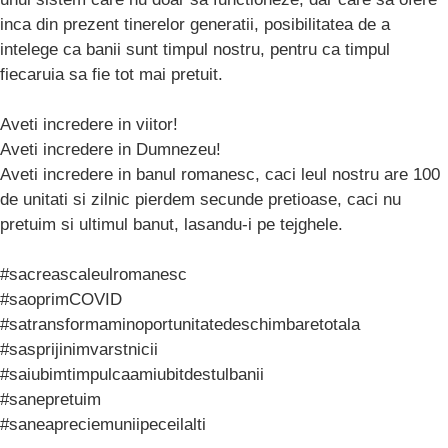
inca din prezent tinerelor generatii, posibilitatea de a
intelege ca banii sunt timpul nostru, pentru ca timpul
fiecaruia sa fie tot mai pretuit.
Aveti incredere in viitor!
Aveti incredere in Dumnezeu!
Aveti incredere in banul romanesc, caci leul nostru are 100
de unitati si zilnic pierdem secunde pretioase, caci nu
pretuim si ultimul banut, lasandu-i pe tejghele.
#sacreascaleulromanesc
#saoprimCOVID
#satransformaminoportunitatedeschimbaretotala
#sasprijinimvarstnicii
#saiubimtimpulcaamiubitdestulbanii
#sanepretuim
#saneapreciemuniipeceilalti