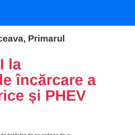
ceava, Primarul
 la
de încărcare a
rice și PHEV