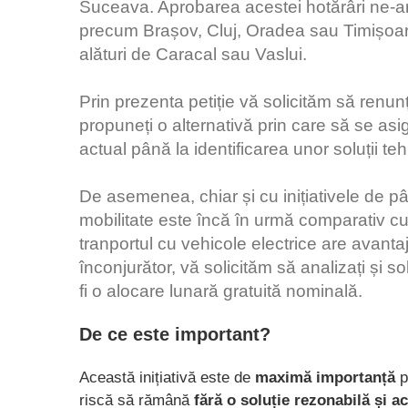
Suceava. Aprobarea acestei hotărâri ne-a
precum Brașov, Cluj, Oradea sau Timișoar
alături de Caracal sau Vaslui.
Prin prezenta petiție vă solicităm să renunț
propuneți o alternativă prin care să se asig
actual până la identificarea unor soluții t
De asemenea, chiar și cu inițiativele de pâ
mobilitate este încă în urmă comparativ c
tranportul cu vehicole electrice are avanta
înconjurător, vă solicităm să analizați și so
fi o alocare lunară gratuită nominală.
De ce este important?
Această inițiativă este de
maximă importanță
p
riscă să rămână
fără o soluție rezonabilă și a