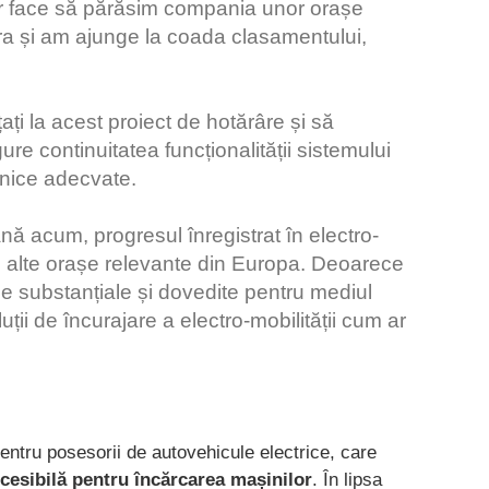
r face să părăsim compania unor orașe
a și am ajunge la coada clasamentului,
ați la acest proiect de hotărâre și să
ure continuitatea funcționalității sistemului
ehnice adecvate.
nă acum, progresul înregistrat în electro-
u alte orașe relevante din Europa. Deoarece
je substanțiale și dovedite pentru mediul
luții de încurajare a electro-mobilității cum ar
entru posesorii de autovehicule electrice, care
ccesibilă pentru încărcarea mașinilor
. În lipsa