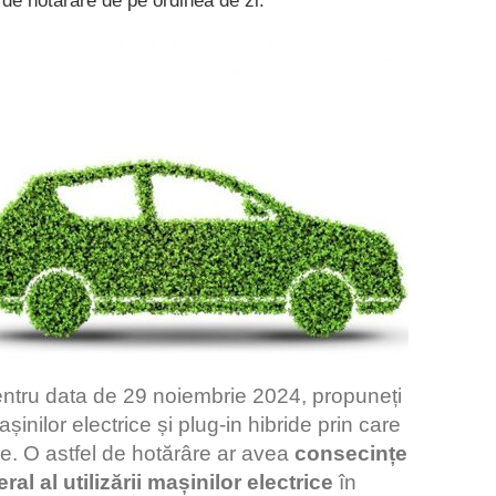
 de hotărâre de pe ordinea de zi.
entru data de 29 noiembrie 2024, propuneți
inilor electrice și plug-in hibride prin care
are. O astfel de hotărâre ar avea
consecințe
al al utilizării mașinilor electrice
în