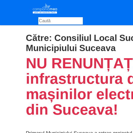
Skip
to
main
content
Către:
Consiliul Local Su
Municipiului Suceava
NU RENUNȚAȚI
infrastructura 
mașinilor elect
din Suceava!