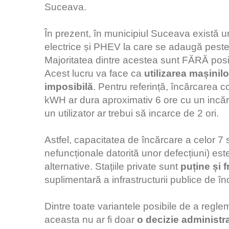
Suceava.
În prezent, în municipiul Suceava există 
electrice și PHEV la care se adaugă peste 
Majoritatea dintre acestea sunt FĂRĂ posibi
Acest lucru va face ca
utilizarea mașinilo
imposibilă
. Pentru referință, încărcarea 
kWH ar dura aproximativ 6 ore cu un incăr
un utilizator ar trebui să incarce de 2 ori.
Astfel, capacitatea de încărcare a celor 7 s
nefuncționale datorită unor defecțiuni) est
alternative. Stațiile private sunt
puține și 
suplimentară a infrastructurii publice de înc
Dintre toate variantele posibile de a regle
aceasta nu ar fi doar
o decizie administra