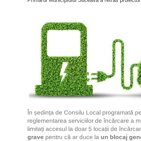
Primarul Municipiului Suceava a retras proiectul
În ședința de Consilu Local programată p
reglementarea serviciilor de încărcare a maș
limitați accesul la doar 5 locații de încărc
grave
pentru că ar duce la
un blocaj gener