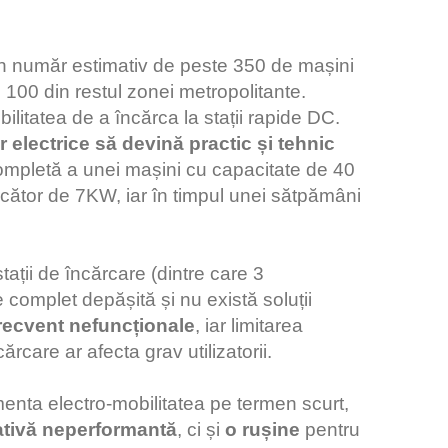
un număr estimativ de peste 350 de mașini
100 din restul zonei metropolitante.
litatea de a încărca la stații rapide DC.
r electrice să devină practic și tehnic
completă a unei mașini cu capacitate de 40
cător de 7KW, iar în timpul unei sătpămâni
tații de încărcare (dintre care 3
e complet depășită și nu există soluții
frecvent nefuncționale
, iar limitarea
ărcare ar afecta grav utilizatorii.
menta electro-mobilitatea pe termen scurt,
tivă
neperformantă
, ci și
o rușine
pentru