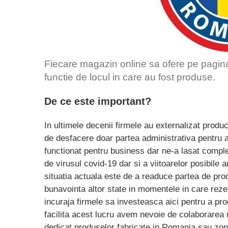
Fiecare magazin online sa ofere pe pagina l
functie de locul in care au fost produse.
De ce este important?
In ultimele decenii firmele au externalizat prod
de desfacere doar partea administrativa pentru a
functionat pentru business dar ne-a lasat comple
de virusul covid-19 dar si a viitoarelor posibile
situatia actuala este de a readuce partea de pr
bunavointa altor state in momentele in care rez
incuraja firmele sa investeasca aici pentru a p
facilita acest lucru avem nevoie de colaborarea m
dedicat produselor fabricate in Romania sau zo