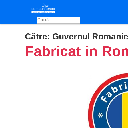
Skip
to
main
content
Către:
Guvernul Romani
Fabricat in Ro