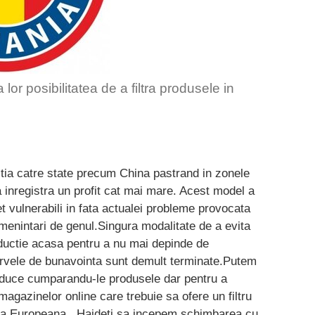
or posibilitatea de a filtra produsele in
uctia catre state precum China pastrand in zonele
 inregistra un profit cat mai mare. Acest model a
t vulnerabili in fata actualei probleme provocata
 amenintari de genul.Singura modalitate de a evita
oductie acasa pentru a nu mai depinde de
ervele de bunavointa sunt demult terminate.Putem
roduce cumparandu-le produsele dar pentru a
agazinelor online care trebuie sa ofere un filtru
na Europeana . Haideti sa incepem schimbarea cu