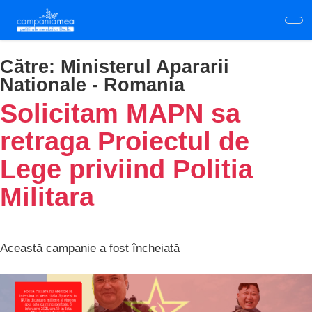
Skip
to
main
content
Către:
Ministerul Apararii
Nationale - Romania
Solicitam MAPN sa
retraga Proiectul de
Lege priviind Politia
Militara
Această campanie a fost încheiată