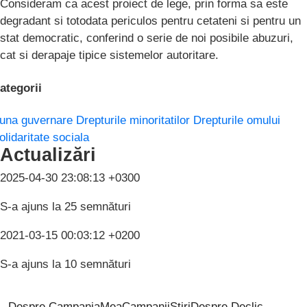
Consideram ca acest proiect de lege, prin forma sa este
degradant si totodata periculos pentru cetateni si pentru un
stat democratic, conferind o serie de noi posibile abuzuri,
cat si derapaje tipice sistemelor autoritare.
ategorii
una guvernare
Drepturile minoritatilor
Drepturile omului
olidaritate sociala
Actualizări
2025-04-30 23:08:13 +0300
S-a ajuns la 25 semnături
2021-03-15 00:03:12 +0200
S-a ajuns la 10 semnături
Despre CampaniaMea
Campanii
Știri
Despre Declic