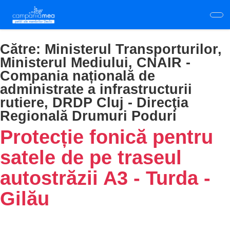
Skip
to
main
content
Către:
Ministerul Transporturilor,
Ministerul Mediului, CNAIR -
Compania națională de
administrate a infrastructurii
rutiere, DRDP Cluj - Direcţia
Regională Drumuri Poduri
Protecție fonică pentru
satele de pe traseul
autostrăzii A3 - Turda -
Gilău