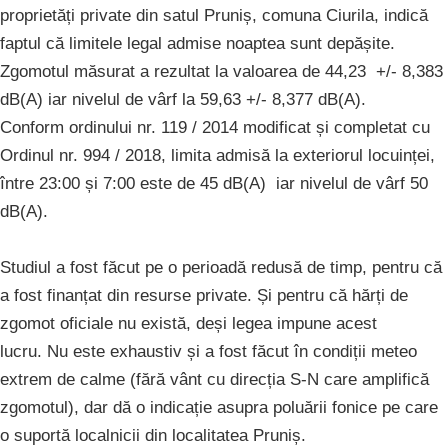
proprietăți private din satul Pruniș, comuna Ciurila, indică
faptul că limitele legal admise noaptea sunt depășite.
Zgomotul măsurat a rezultat la valoarea de 44,23 +/- 8,383
dB(A) iar nivelul de vârf la 59,63 +/- 8,377 dB(A).
Conform ordinului nr. 119 / 2014 modificat și completat cu
Ordinul nr. 994 / 2018, limita admisă la exteriorul locuinței,
între 23:00 și 7:00 este de 45 dB(A) iar nivelul de vârf 50
dB(A).
Studiul a fost făcut pe o perioadă redusă de timp, pentru că
a fost finanțat din resurse private. Și pentru că hărți de
zgomot oficiale nu există, deși legea impune acest
lucru. Nu este exhaustiv și a fost făcut în condiții meteo
extrem de calme (fără vânt cu direcția S-N care amplifică
zgomotul), dar dă o indicație asupra poluării fonice pe care
o suportă localnicii din localitatea Pruniș.