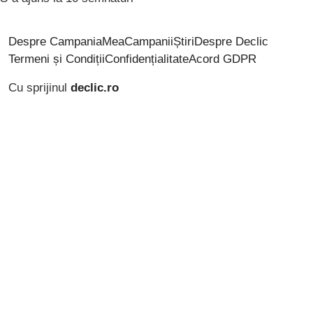
Despre CampaniaMea
Campanii
Știri
Despre Declic
Termeni și Condiții
Confidențialitate
Acord GDPR
Cu sprijinul
declic.ro