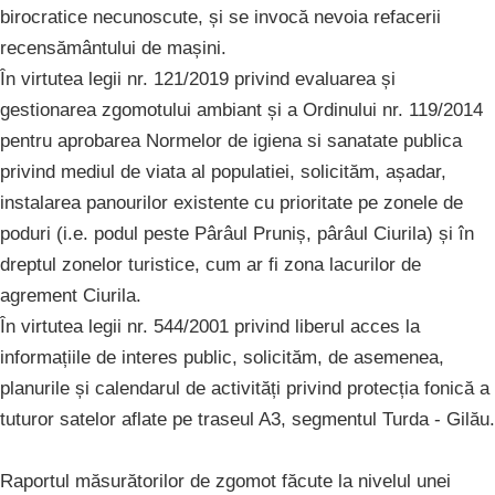
birocratice necunoscute, și se invocă nevoia refacerii
recensământului de mașini.
În virtutea legii nr. 121/2019 privind evaluarea și
gestionarea zgomotului ambiant și a Ordinului nr. 119/2014
pentru aprobarea Normelor de igiena si sanatate publica
privind mediul de viata al populatiei, solicităm, așadar,
instalarea panourilor existente cu prioritate pe zonele de
poduri (i.e. podul peste Pârâul Pruniș, pârâul Ciurila) și în
dreptul zonelor turistice, cum ar fi zona lacurilor de
agrement Ciurila.
În virtutea legii nr. 544/2001 privind liberul acces la
informațiile de interes public, solicităm, de asemenea,
planurile și calendarul de activități privind protecția fonică a
tuturor satelor aflate pe traseul A3, segmentul Turda - Gilău.
Raportul măsurătorilor de zgomot făcute la nivelul unei