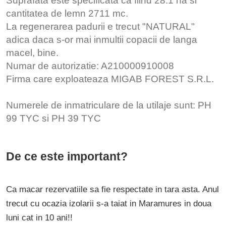
Suprafata este specificata ca fiind 28.1 ha si
cantitatea de lemn 2711 mc.
La regenerarea padurii e trecut "NATURAL"
adica daca s-or mai inmultii copacii de langa
macel, bine.
Numar de autorizatie: A210000910008
Firma care exploateaza MIGAB FOREST S.R.L.
Numerele de inmatriculare de la utilaje sunt: PH
99 TYC si PH 39 TYC
De ce este important?
Ca macar rezervatiile sa fie respectate in tara asta. Anul
trecut cu ocazia izolarii s-a taiat in Maramures in doua
luni cat in 10 ani!!