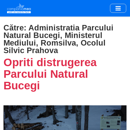
Skip
to
main
content
Către:
Administratia Parcului
Natural Bucegi, Ministerul
Mediului, Romsilva, Ocolul
Silvic Prahova
Opriti distrugerea
Parcului Natural
Bucegi