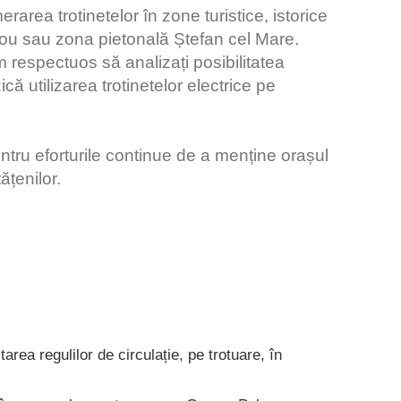
area trotinetelor în zone turistice, istorice
opou sau zona pietonală Ștefan cel Mare.
respectuos să analizați posibilitatea
ică utilizarea trotinetelor electrice pe
tru eforturile continue de a menține orașul
tățenilor.
area regulilor de circulație, pe trotuare, în