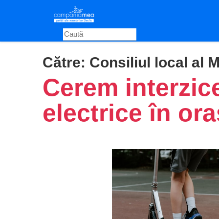
Skip
to
main
content
Către:
Consiliul local al M
Cerem interzice
electrice în ora