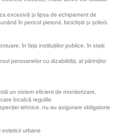
teza excesivă și lipsa de echipament de
ând în pericol pietonii, bicicliștii și șoferii.
uare, în fața instituțiilor publice, în stații
 persoanelor cu dizabilități, al părinților
xistă un sistem eficient de monitorizare,
 care încalcă regulile.
nspecției tehnice, nu au asigurare obligatorie
 esteticii urbane