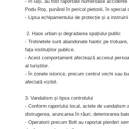
- În Iași, au fost raportate numeroase acciden
Podu Roș, punând în pericol pietonii, în special c
- Lipsa echipamentului de protecție și a instruirii 
2. Haos urban și degradarea spațiului public
- Trotinetele sunt abandonate haotic pe trotuare, 
fața instituțiilor publice.
- Acest comportament afectează accesul persoanelo
al turiștilor.
- În zonele istorice, precum centrul vechi sau b
afectată vizibil.
3. Vandalism și lipsa controlului
- Conform raportului local, actele de vandalism as
distrugerea, aruncarea în râuri, deteriorarea bater
- Operatorii precum Bolt au raportat pierderi semn