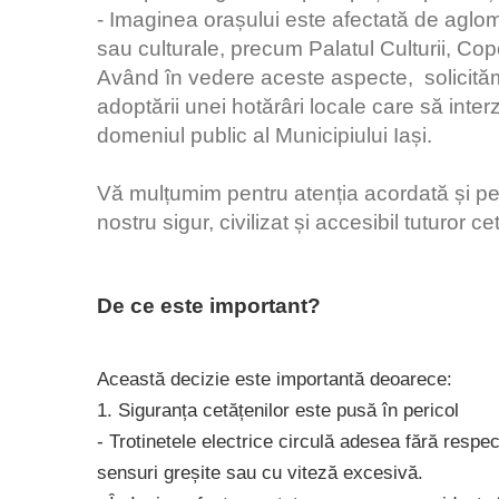
- Imaginea orașului este afectată de aglomer
sau culturale, precum Palatul Culturii, C
Având în vedere aceste aspecte, solicităm 
adoptării unei hotărâri locale care să interz
domeniul public al Municipiului Iași.
Vă mulțumim pentru atenția acordată și pen
nostru sigur, civilizat și accesibil tuturor ce
De ce este important?
Această decizie este importantă deoarece:
1. Siguranța cetățenilor este pusă în pericol
- Trotinetele electrice circulă adesea fără respect
sensuri greșite sau cu viteză excesivă.