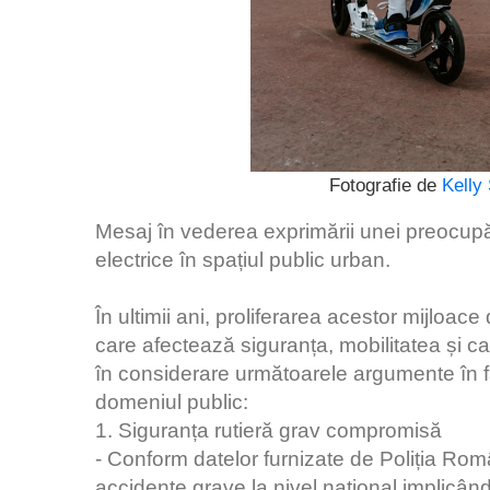
Fotografie de
Kelly
Mesaj în vederea exprimării unei preocupări
electrice în spațiul public urban.
În ultimii ani, proliferarea acestor mijloa
care afectează siguranța, mobilitatea și cali
în considerare următoarele argumente în fav
domeniul public:
1. Siguranța rutieră grav compromisă
- Conform datelor furnizate de Poliția Rom
accidente grave la nivel național implicând 