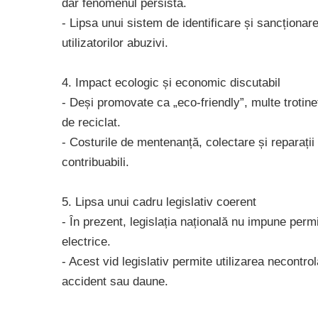
dar fenomenul persistă.
- Lipsa unui sistem de identificare și sancționar
utilizatorilor abuzivi.
4. Impact ecologic și economic discutabil
- Deși promovate ca „eco-friendly”, multe trotinet
de reciclat.
- Costurile de mentenanță, colectare și reparații 
contribuabili.
5. Lipsa unui cadru legislativ coerent
- În prezent, legislația națională nu impune permi
electrice.
- Acest vid legislativ permite utilizarea necontrol
accident sau daune.