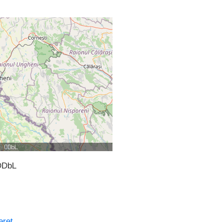
ODbL
eret