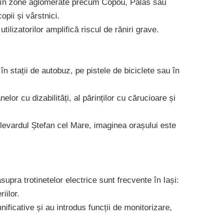
te în zone aglomerate precum Copou, Palas sau
opii și vârstnici.
utilizatorilor amplifică riscul de răniri grave.
în stații de autobuz, pe pistele de biciclete sau în
r cu dizabilități, al părinților cu cărucioare și
ulevardul Ștefan cel Mare, imaginea orașului este
upra trotinetelor electrice sunt frecvente în Iași:
iilor.
ificative și au introdus funcții de monitorizare,