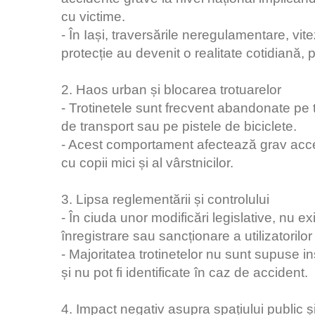
cu victime.
- În Iași, traversările neregulamentare, vi
protecție au devenit o realitate cotidiană, pun
2. Haos urban și blocarea trotuarelor
- Trotinetele sunt frecvent abandonate pe trot
de transport sau pe pistele de biciclete.
- Acest comportament afectează grav accesul
cu copii mici și al vârstnicilor.
3. Lipsa reglementării și controlului
- În ciuda unor modificări legislative, nu e
înregistrare sau sancționare a utilizatorilor
- Majoritatea trotinetelor nu sunt supuse i
și nu pot fi identificate în caz de accident.
4. Impact negativ asupra spațiului public și