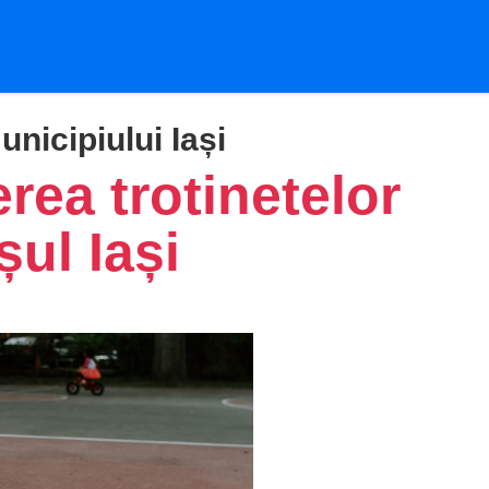
unicipiului Iași
rea trotinetelor
șul Iași