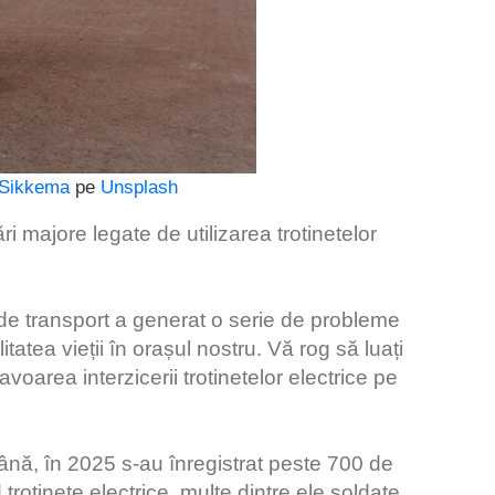
 Sikkema
pe
Unsplash
 majore legate de utilizarea trotinetelor
ce de transport a generat o serie de probleme
tatea vieții în orașul nostru. Vă rog să luați
oarea interzicerii trotinetelor electrice pe
ână, în 2025 s-au înregistrat peste 700 de
trotinete electrice, multe dintre ele soldate