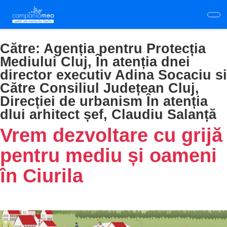
Skip
to
main
content
Către:
Agenția pentru Protecția
Mediului Cluj, În atenția dnei
director executiv Adina Socaciu si
Către Consiliul Județean Cluj,
Direcției de urbanism În atenția
dlui arhitect șef, Claudiu Salanță
Vrem dezvoltare cu grijă
pentru mediu și oameni
în Ciurila