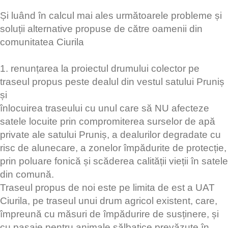
Și luând în calcul mai ales următoarele probleme și
soluții alternative propuse de către oamenii din
comunitatea Ciurila
1. renunțarea la proiectul drumului colector pe
traseul propus peste dealul din vestul satului Pruniș
și
înlocuirea traseului cu unul care să NU afecteze
satele locuite prin compromiterea surselor de apă
private ale satului Pruniș, a dealurilor degradate cu
risc de alunecare, a zonelor împădurite de protecție,
prin poluare fonică și scăderea calității vieții în satele
din comună.
Traseul propus de noi este pe limita de est a UAT
Ciurila, pe traseul unui drum agricol existent, care,
împreună cu măsuri de împădurire de susținere, și
cu pasaje pentru animale sălbatice prevăzute în