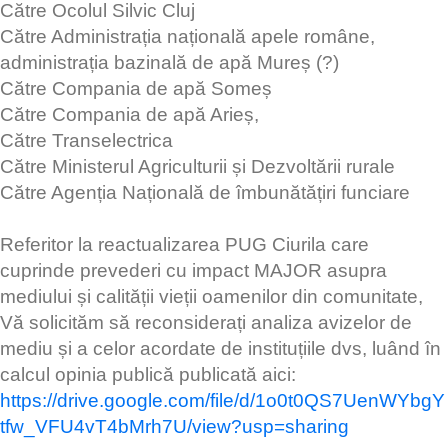
Către Ocolul Silvic Cluj
Către Administrația națională apele române,
administrația bazinală de apă Mureș (?)
Către Compania de apă Someș
Către Compania de apă Arieș,
Către Transelectrica
Către Ministerul Agriculturii și Dezvoltării rurale
Către Agenția Națională de îmbunătățiri funciare
Referitor la reactualizarea PUG Ciurila care
cuprinde prevederi cu impact MAJOR asupra
mediului și calității vieții oamenilor din comunitate,
Vă solicităm să reconsiderați analiza avizelor de
mediu și a celor acordate de instituțiile dvs, luând în
calcul opinia publică publicată aici:
https://drive.google.com/file/d/1o0t0QS7UenWYbgY
tfw_VFU4vT4bMrh7U/view?usp=sharing