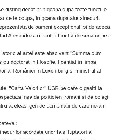
e disting decât prin goana dupa toate functiile
iat ce le ocupa, in goana dupa alte sinecuri.
eprezentata de oameni exceptionali si de aceea
Vlad Alexandrescu pentru functia de senator pe o
i istoric al artei este absolvent "Summa cum
 cu doctorat in filosofie, licentiat in limba
r al României in Luxemburg si ministrul al
ei "Carta Valorilor" USR pe care o gasiti la
spectata insa de politicieni romani si de colegii
ntru aceleasi gen de combinatii de care ne-am
cateva :
inecurilor acordate unor falsi luptatori ai