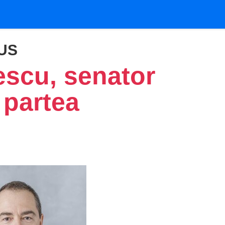
US
escu, senator
partea