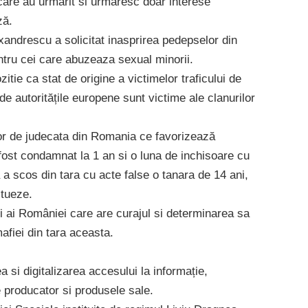
care au urmarit si urmaresc doar interese
ză.
exandrescu a solicitat inasprirea pedepselor din
ntru cei care abuzeaza sexual minorii.
tie ca stat de origine a victimelor traficului de
de autoritățile europene sunt victime ale clanurilor
elor de judecata din Romania ce favorizează
fost condamnat la 1 an si o luna de inchisoare cu
a scos din tara cu acte false o tanara de 14 ani,
itueze.
i ai României care are curajul si determinarea sa
mafiei din tara aceasta.
ea si digitalizarea accesului la informație,
 producator si produsele sale.