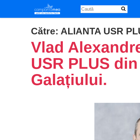
Skip
to
main
content
Către:
ALIANTA USR PL
Vlad Alexandr
USR PLUS din 
Galațiului.