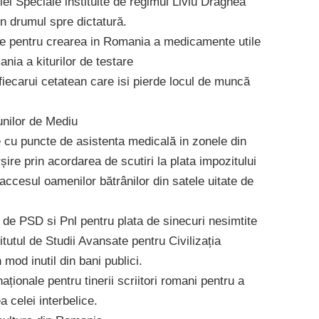
iei Speciale instituite de regimul Liviu Dragnea
n drumul spre dictatură.
țare pentru crearea in Romania a medicamente utile
nia a kiturilor de testare
r fiecarui cetatean care isi pierde locul de muncă
iunilor de Mediu
re cu puncte de asistenta medicală in zonele din
ire prin acordarea de scutiri la plata impozitului
a accesul oamenilor bătrânilor din satele uitate de
ite de PSD si Pnl pentru plata de sinecuri nesimtite
utul de Studii Avansate pentru Civilizația
 mod inutil din bani publici.
aționale pentru tinerii scriitori romani pentru a
a celei interbelice.