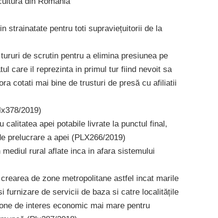
e cultura din Romania
n strainatate pentru toti supraviețuitorii de la
 tururi de scrutin pentru a elimina presiunea pe
l care il reprezinta in primul tur fiind nevoit sa
a cotati mai bine de trusturi de presă cu afiliatii
Plx378/2019)
calitatea apei potabile livrate la punctul final,
 de prelucrare a apei (PLX266/2019)
mediul rural aflate inca in afara sistemului
 crearea de zone metropolitane astfel incat marile
i furnizare de servicii de baza si catre localitățile
 zone de interes economic mai mare pentru