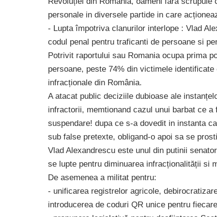
Revoluției din România, oameni fara scrupule 
personale in diversele partide in care acționea
- Lupta împotriva clanurilor interlope : Vlad Al
codul penal pentru traficanti de persoane si pe
Potrivit raportului sau Romania ocupa prima pozi
persoane, peste 74% din victimele identificate 
infracționale din România.
A atacat public deciziile dubioase ale instanț
infractorii, memtionand cazul unui barbat ce a 
suspendare! dupa ce s-a dovedit in instanta ca 
sub false pretexte, obligand-o apoi sa se prost
Vlad Alexandrescu este unul din putinii senator
se lupte pentru diminuarea infracționalității si 
De asemenea a militat pentru:
- unificarea registrelor agricole, debirocratizar
introducerea de coduri QR unice pentru fiecare