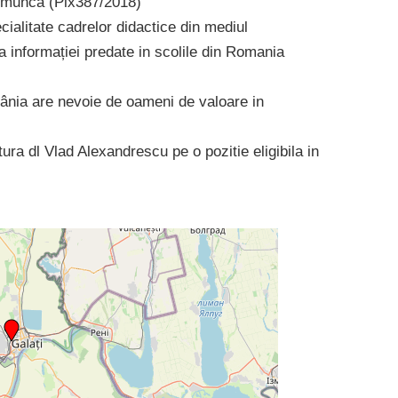
de muncă (Plx387/2018)
cialitate cadrelor didactice din mediul
ea informației predate in scolile din Romania
ânia are nevoie de oameni de valoare in
ra dl Vlad Alexandrescu pe o pozitie eligibila in