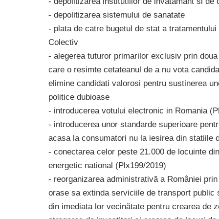
- depolitizarea institutiilor de invatamant si d
- depolitizarea sistemului de sanatate
- plata de catre bugetul de stat a tratamentului i
Colectiv
- alegerea tuturor primarilor exclusiv prin doua
care o resimte cetateanul de a nu vota candidatu
elimine candidati valorosi pentru sustinerea unor
politice dubioase
- introducerea votului electronic in Romania (
- introducerea unor standarde superioare pentru 
acasa la consumatori nu la iesirea din statiile
- conectarea celor peste 21.000 de locuinte din 
energetic national (Plx199/2019)
- reorganizarea administrativă a României prin
orase sa extinda serviciile de transport public s
din imediata lor vecinătate pentru crearea de