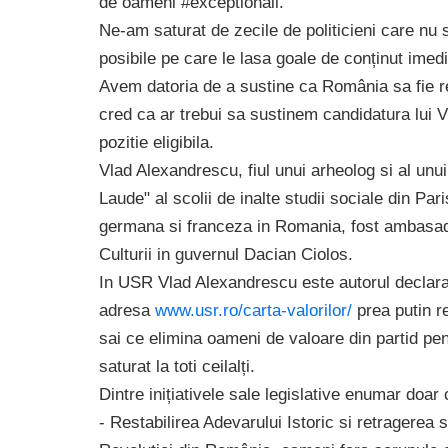
de oameni #exceptionali.
Ne-am saturat de zecile de politicieni care nu s
posibile pe care le lasa goale de conținut imed
Avem datoria de a sustine ca România sa fie r
cred ca ar trebui sa sustinem candidatura lui 
pozitie eligibila.
Vlad Alexandrescu, fiul unui arheolog si al unu
Laude" al scolii de inalte studii sociale din Paris
germana si franceza in Romania, fost ambasado
Culturii in guvernul Dacian Ciolos.
In USR Vlad Alexandrescu este autorul declarati
adresa
www.usr.ro/carta-valorilor/
prea putin re
sai ce elimina oameni de valoare din partid pe
saturat la toti ceilalți.
Dintre inițiativele sale legislative enumar doar 
- Restabilirea Adevarului Istoric si retragerea s