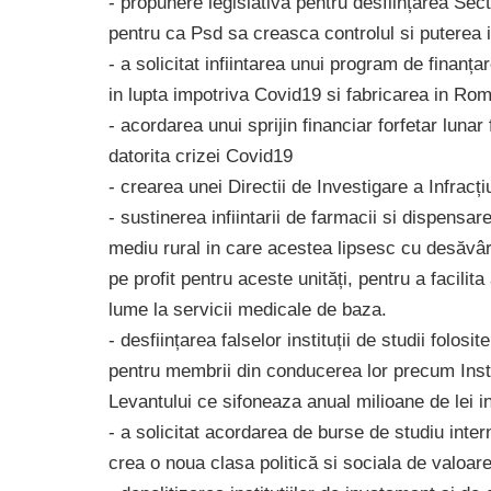
- propunere legislativă pentru desființarea Sect
pentru ca Psd sa creasca controlul si puterea i
- a solicitat infiintarea unui program de finan
in lupta impotriva Covid19 si fabricarea in Roma
- acordarea unui sprijin financiar forfetar luna
datorita crizei Covid19
- crearea unei Directii de Investigare a Infracț
- sustinerea infiintarii de farmacii si dispensa
mediu rural in care acestea lipsesc cu desăvârș
pe profit pentru aceste unități, pentru a facilit
lume la servicii medicale de baza.
- desființarea falselor instituții de studii folos
pentru membrii din conducerea lor precum Instit
Levantului ce sifoneaza anual milioane de lei in
- a solicitat acordarea de burse de studiu intern
crea o noua clasa politică si sociala de valoare