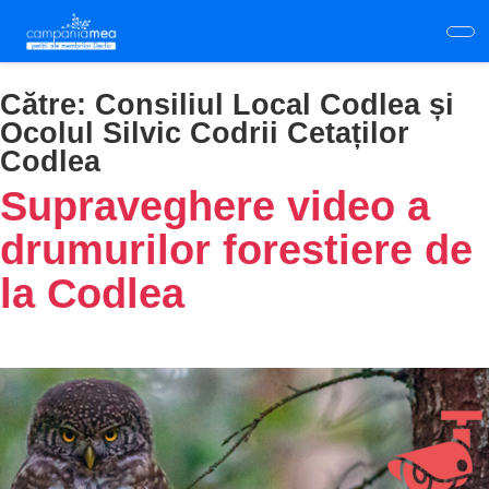
Skip
to
main
content
Către:
Consiliul Local Codlea și
Ocolul Silvic Codrii Cetaților
Codlea
Supraveghere video a
drumurilor forestiere de
la Codlea