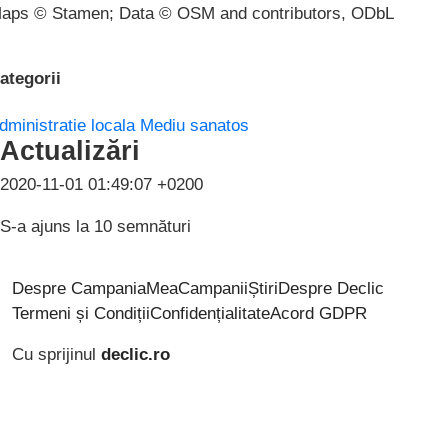
aps © Stamen; Data © OSM and contributors, ODbL
ategorii
dministratie locala
Mediu sanatos
Actualizări
2020-11-01 01:49:07 +0200
S-a ajuns la 10 semnături
Despre CampaniaMea
Campanii
Știri
Despre Declic
Termeni și Condiții
Confidențialitate
Acord GDPR
Cu sprijinul
declic.ro