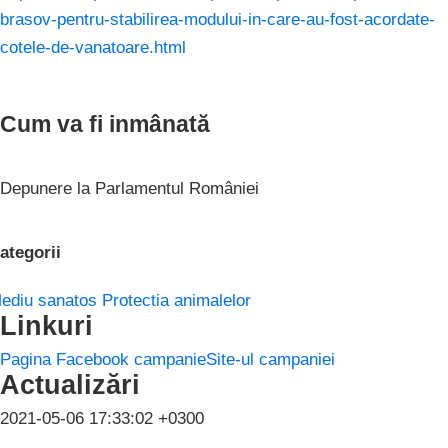
brasov-pentru-stabilirea-modului-in-care-au-fost-acordate-
cotele-de-vanatoare.html
Cum va fi inmânată
Depunere la Parlamentul României
ategorii
ediu sanatos
Protectia animalelor
Linkuri
Pagina Facebook campanie
Site-ul campaniei
Actualizări
2021-05-06 17:33:02 +0300