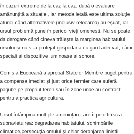
în cazuri extreme de la caz la caz, după o evaluare
amănunțită a situației, iar metoda letală este ultima soluție
atunci când alternativele (inclusiv relocarea) au eșuat, iar
ursul problemă pune în pericol vieți omenești. Nu se poate
da derogare când cineva trăiește la marginea habitatului
ursului și nu și-a protejat gospodăria cu gard adecvat, câini
speciali și dispozitive luminoase și sonore.
Comisia Euopeană a aprobat Statelor Membre buget pentru
a compensa imediat și just orice fermier care suferă
pagube pe propriul teren sau în zone unde au contract
pentru a practica agricultura.
Ursul întâmpină multiple amenințări care îi periclitează
supraviețuirea: degradarea habitatului, schimbările
climatice,persecuția omului și chiar deranjarea liniștii