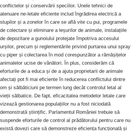
conflictelor și conservării speciilor. Unele tehnici de
atenuare ne-letale eficiente includ îngrădirea electrică a
stupilor și a zonelor în care se află vite cu pui, programele
de colectare și eliminare a leșurilor de animale, instalațiile
de depozitare a gunoiului protejate împotriva accesului
urșilor, precum și reglementările privind purtarea unui spray
cu piper și colectarea în mod corespunzător a rămășițelor
animalelor ucise de vânători. În plus, considerăm că
eforturile de a educa și de a ajuta proprietarii de animale
afectați pot fi mai eficiente în reducerea conflictului dintre
om și sălbăticiuni pe termen lung decât controlul letal al
vieții sălbatice. De fapt, eficacitatea metodelor letale care
vizează gestionarea populațiilor nu a fost niciodată
demonstrată științific. Parlamentul României trebuie să
suspende eforturile de control al prădătorului pentru care nu
există dovezi care să demonstreze eficiența funcțională și