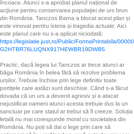
încoace. Atunci s-a aprobat planul național de
acţiune pentru conservarea populaţiei de urs brun
din România. Tanczos Barna a blocat acest plan și
este vinovat pentru isteria și tragedia actuale. Aici
este planul care nu s-a aplicat niciodată:
https://legislatie.just.ro/Public/FormaPrintabila/00000
G2HTBR76LUQNX917HEWBR19DWB5
Practic, dacă legea lui Tanczos ar trece atunci ar
băga România în belea fără să rezolve problema
urșilor. Trebuie închise prin lege definitiv toate
portițele care astăzi sunt deschise. Când s-a făcut
dovada că un urs a devenit agresiv și a atacat
nejustificat oameni atunci acesta trebuie dus la un
sanctuar pe care statul ar trebui să îl creeze. Soluția
letală nu mai corespunde moral cu societatea din
România. Nu poți să dai o lege prin care să