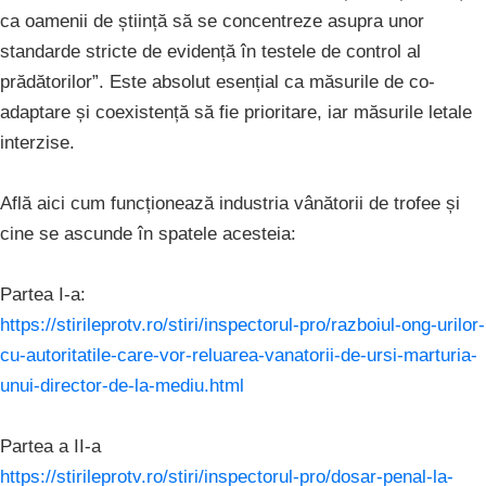
ca oamenii de știință să se concentreze asupra unor
standarde stricte de evidență în testele de control al
prădătorilor”. Este absolut esențial ca măsurile de co-
adaptare și coexistență să fie prioritare, iar măsurile letale
interzise.
Află aici cum funcționează industria vânătorii de trofee și
cine se ascunde în spatele acesteia:
Partea I-a:
https://stirileprotv.ro/stiri/inspectorul-pro/razboiul-ong-urilor-
cu-autoritatile-care-vor-reluarea-vanatorii-de-ursi-marturia-
unui-director-de-la-mediu.html
Partea a II-a
https://stirileprotv.ro/stiri/inspectorul-pro/dosar-penal-la-