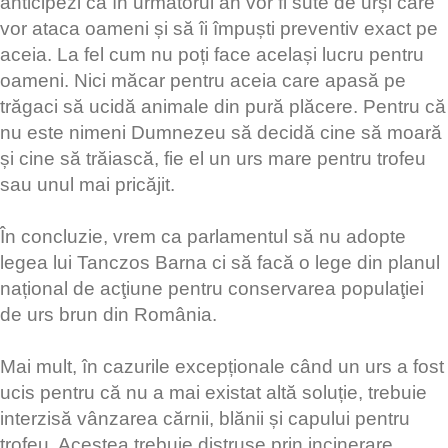
anticipezi că în următorul an vor fi sute de urși care
vor ataca oameni și să îi împuști preventiv exact pe
aceia. La fel cum nu poți face același lucru pentru
oameni. Nici măcar pentru aceia care apasă pe
trăgaci să ucidă animale din pură plăcere. Pentru că
nu este nimeni Dumnezeu să decidă cine să moară
și cine să trăiască, fie el un urs mare pentru trofeu
sau unul mai pricăjit.
În concluzie, vrem ca parlamentul să nu adopte
legea lui Tanczos Barna ci să facă o lege din planul
național de acţiune pentru conservarea populaţiei
de urs brun din România.
Mai mult, în cazurile excepționale când un urs a fost
ucis pentru că nu a mai existat altă soluție, trebuie
interzisă vânzarea cărnii, blănii și capului pentru
trofeu. Acestea trebuie distruse prin incinerare