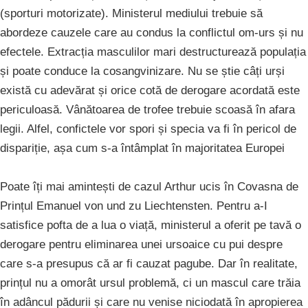
(sporturi motorizate). Ministerul mediului trebuie să
abordeze cauzele care au condus la conflictul om-urs și nu
efectele. Extracția masculilor mari destructurează populația
și poate conduce la cosangvinizare. Nu se știe câți urși
există cu adevărat și orice cotă de derogare acordată este
periculoasă. Vânătoarea de trofee trebuie scoasă în afara
legii. Alfel, confictele vor spori și specia va fi în pericol de
dispariție, așa cum s-a întâmplat în majoritatea Europei
Poate îți mai amintești de cazul Arthur ucis în Covasna de
Prințul Emanuel von und zu Liechtensten. Pentru a-I
satisfice pofta de a lua o viață, ministerul a oferit pe tavă o
derogare pentru eliminarea unei ursoaice cu pui despre
care s-a presupus că ar fi cauzat pagube. Dar în realitate,
prințul nu a omorât ursul problemă, ci un mascul care trăia
în adâncul pădurii și care nu venise niciodată în apropierea