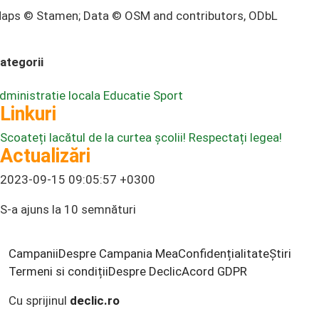
aps © Stamen; Data © OSM and contributors, ODbL
ategorii
dministratie locala
Educatie
Sport
Linkuri
Scoateți lacătul de la curtea școlii! Respectați legea!
Actualizări
2023-09-15 09:05:57 +0300
S-a ajuns la 10 semnături
Campanii
Despre Campania Mea
Confidențialitate
Știri
Termeni si condiții
Despre Declic
Acord GDPR
Cu sprijinul
declic.ro