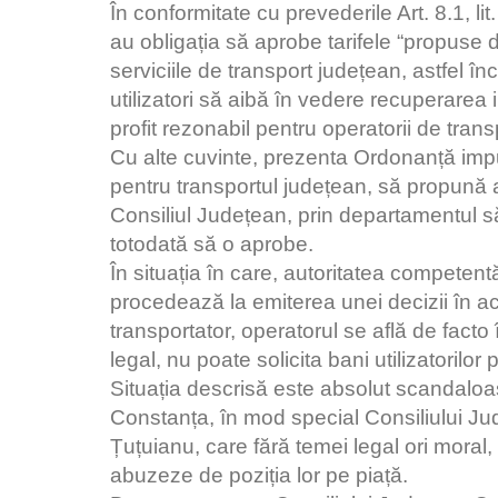
În conformitate cu prevederile Art. 8.1, li
au obligația să aprobe tarifele “propuse 
serviciile de transport județean, astfel în
utilizatori să aibă în vedere recuperarea 
profit rezonabil pentru operatorii de trans
Cu alte cuvinte, prezenta Ordonanță impu
pentru transportul județean, să propună ad
Consiliul Județean, prin departamentul să
totodată să o aprobe.
În situația în care, autoritatea competent
procedează la emiterea unei decizii în ac
transportator, operatorul se află de facto 
legal, nu poate solicita bani utilizatorilor
Situația descrisă este absolut scandaloas
Constanța, în mod special Consiliului Jud
Țuțuianu, care fără temei legal ori moral,
abuzeze de poziția lor pe piață.