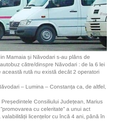
i din Mamaia și Năvodari s-au plâns de
 autobuz către/dinspre Năvodari : de la 6 lei
re pe această rută nu există decât 2 operatori
vodari – Lumina – Constanța ca, de altfel,
 Președintele Consiliului Județean, Marius
”promovarea cu celeritate” a unui act
valabilității licențelor cu încă 4 ani, până în