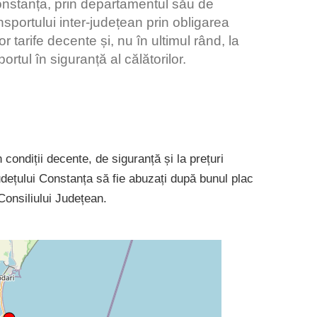
nstanța, prin departamentul său de
nsportului inter-județean prin obligarea
r tarife decente și, nu în ultimul rând, la
ortul în siguranță al călătorilor.
 condiții decente, de siguranță și la prețuri
udețului Constanța să fie abuzați după bunul plac
 Consiliului Județean.