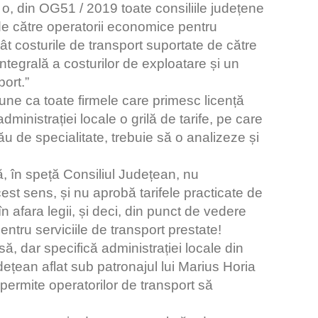
t. o, din OG51 / 2019 toate consiliile județene
de către operatorii economice pentru
cât costurile de transport suportate de către
integrală a costurilor de exploatare și un
port.”
ne ca toate firmele care primesc licență
ministrației locale o grilă de tarife, pe care
u de specialitate, trebuie să o analizeze și
ă, în speță Consiliul Județean, nu
est sens, și nu aprobă tarifele practicate de
în afara legii, și deci, din punct de vedere
 pentru serviciile de transport prestate!
ă, dar specifică administrației locale din
ețean aflat sub patronajul lui Marius Horia
 permite operatorilor de transport să