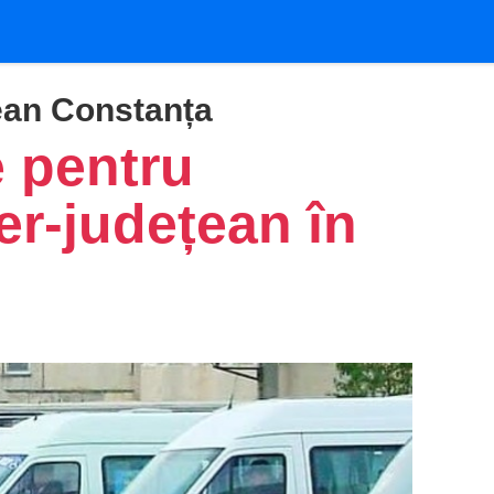
ean Constanța
e pentru
er-județean în