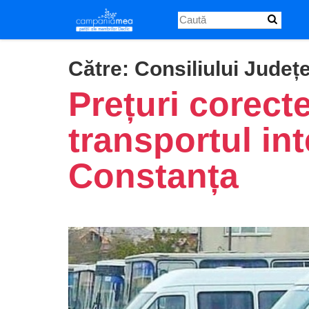
Skip
to
main
content
Către:
Consiliului Județ
Prețuri corect
transportul int
Constanța