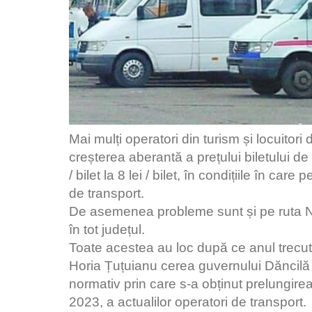
Mai mulți operatori din turism și locuitor
creșterea aberantă a prețului biletului de
/ bilet la 8 lei / bilet, în condițiile în ca
de transport.
De asemenea probleme sunt și pe ruta Nă
în tot județul.
Toate acestea au loc după ce anul trecut
Horia Țuțuianu cerea guvernului Dăncilă 
normativ prin care s-a obținut prelungirea 
2023, a actualilor operatori de transport.