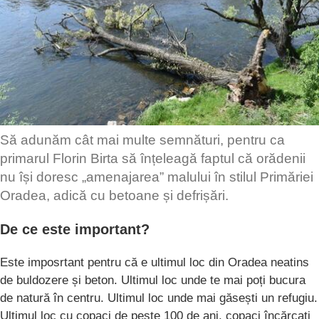
Să adunăm cât mai multe semnături, pentru ca
primarul Florin Birta să înțeleagă faptul că orădenii
nu își doresc „amenajarea” malului în stilul Primăriei
Oradea, adică cu betoane și defrișări.
De ce este important?
Este imposrtant pentru că e ultimul loc din Oradea neatins
de buldozere și beton. Ultimul loc unde te mai poți bucura
de natură în centru. Ultimul loc unde mai găsești un refugiu.
Ultimul loc cu copaci de peste 100 de ani, copaci încărcați