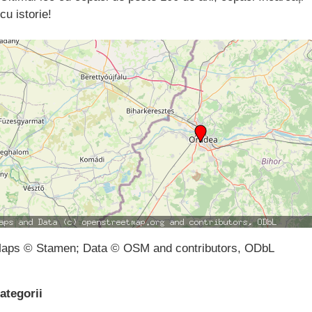
cu istorie!
aps © Stamen; Data © OSM and contributors, ODbL
ategorii