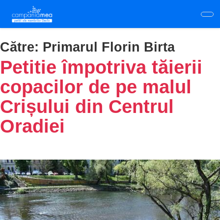
Skip
to
main
content
Către:
Primarul Florin Birta
Petitie împotriva tăierii
copacilor de pe malul
Crișului din Centrul
Oradiei