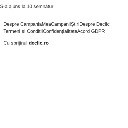
S-a ajuns la 10 semnături
Despre CampaniaMea
Campanii
Știri
Despre Declic
Termeni și Condiții
Confidențialitate
Acord GDPR
Cu sprijinul
declic.ro