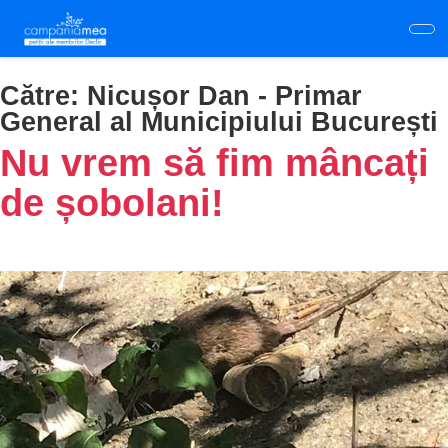
Skip
to
main
content
Către:
Nicușor Dan - Primar
General al Municipiului București
Nu vrem să fim mâncați
de șobolani!