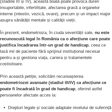
(stadiile III și IV), această boală poate provoca dureri
insuportabile, infertilitate, afectarea gravă a organelor
interne (intestin, vezică, ovare), precum și un impact major
asupra sănătății mentale și calității vieții.
În prezent, endometrioza, în ciuda severității sale,
nu este
recunoscută legal în România ca o afecțiune care poate
justifica încadrarea într-un grad de handicap
, ceea ce
lasă mii de paciente fără sprijinul instituțional necesar
pentru a-și gestiona viața, cariera și tratamentele
costisitoare.
Prin această petiție, solicităm recunoașterea
endometriozei avansate (stadiul III/IV) ca afecțiune ce
poate fi încadrată în grad de handicap
, oferind astfel
persoanelor afectate acces la:
Drepturi legale și sociale adaptate nivelului de suferință