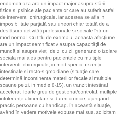
endometrioza are un impact major asupra stării
fizice și psihice ale pacientelor care au suferit astfel
de intervenții chirurgicale, iar acestea se afla in
imposibilitate parțială sau uneori chiar totală de a
desfășura activități profesionale și sociale într-un
mod normal. Cu titlu de exemplu, aceasta afecțiune
are un impact semnificativ asupra capacității de
muncă și asupra vieții de zi cu zi, generand o izolare
sociala mai ales pentru pacientele cu multiple
interventii chirurgicale, in mod special rezecții
intestinale si recto-sigmoidiane (situație care
determină incontinenta materiilor fecale si multiple
scaune pe zi, in medie 8-15), un tranzit intestinal
accelerat foarte greu de gestionat/controlat, multiple
intoleranțe alimentare si dureri cronice, ajungând
practic persoane cu handicap. În această situație,
având în vedere motivele expuse mai sus, solicitam