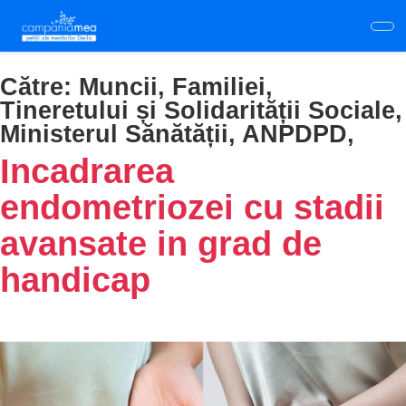
Skip
to
main
content
Către:
Muncii, Familiei,
Tineretului și Solidarității Sociale,
Ministerul Sănătății, ANPDPD,
Incadrarea
endometriozei cu stadii
avansate in grad de
handicap