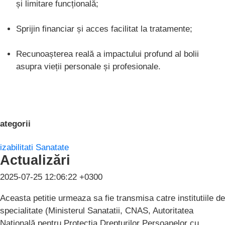
și limitare funcțională;
Sprijin financiar și acces facilitat la tratamente;
Recunoașterea reală a impactului profund al bolii
asupra vieții personale și profesionale.
ategorii
izabilitati
Sanatate
Actualizări
2025-07-25 12:06:22 +0300
Aceasta petitie urmeaza sa fie transmisa catre institutiile de
specialitate (Ministerul Sanatatii, CNAS, Autoritatea
Națională pentru Protecția Drepturilor Persoanelor cu