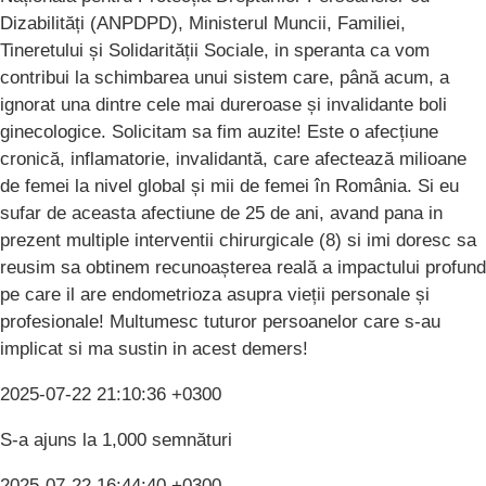
Dizabilități (ANPDPD), Ministerul Muncii, Familiei,
Tineretului și Solidarității Sociale, in speranta ca vom
contribui la schimbarea unui sistem care, până acum, a
ignorat una dintre cele mai dureroase și invalidante boli
ginecologice. Solicitam sa fim auzite! Este o afecțiune
cronică, inflamatorie, invalidantă, care afectează milioane
de femei la nivel global și mii de femei în România. Si eu
sufar de aceasta afectiune de 25 de ani, avand pana in
prezent multiple interventii chirurgicale (8) si imi doresc sa
reusim sa obtinem recunoașterea reală a impactului profund
pe care il are endometrioza asupra vieții personale și
profesionale! Multumesc tuturor persoanelor care s-au
implicat si ma sustin in acest demers!
2025-07-22 21:10:36 +0300
S-a ajuns la 1,000 semnături
2025-07-22 16:44:40 +0300