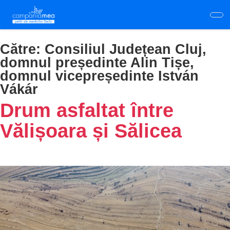
Skip
to
main
content
Către:
Consiliul Județean Cluj,
domnul președinte Alin Tișe,
domnul vicepreședinte István
Vákár
Drum asfaltat între
Vălișoara și Sălicea