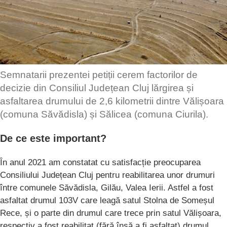
Semnatarii prezentei petiții cerem factorilor de
decizie din Consiliul Județean Cluj lărgirea și
asfaltarea drumului de 2,6 kilometrii dintre Vălișoara
(comuna Săvădisla) și Sălicea (comuna Ciurila).
De ce este important?
În anul 2021 am constatat cu satisfacție preocuparea
Consiliului Județean Cluj pentru reabilitarea unor drumuri
între comunele Săvădisla, Gilău, Valea Ierii. Astfel a fost
asfaltat drumul 103V care leagă satul Stolna de Someșul
Rece, și o parte din drumul care trece prin satul Vălișoara,
respectiv a fost reabilitat (fără însă a fi asfaltat) drumul