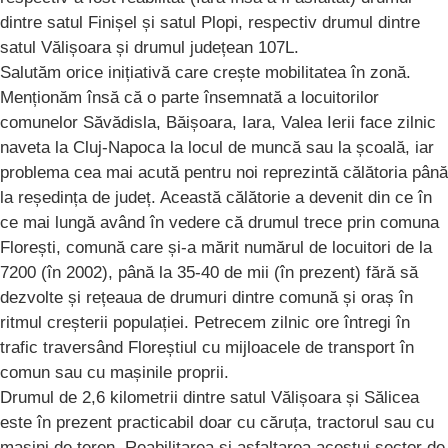
dintre satul Finișel și satul Plopi, respectiv drumul dintre
satul Vălișoara și drumul județean 107L.
Salutăm orice inițiativă care crește mobilitatea în zonă.
Menționăm însă că o parte însemnată a locuitorilor
comunelor Săvădisla, Băișoara, Iara, Valea Ierii face zilnic
naveta la Cluj-Napoca la locul de muncă sau la școală, iar
problema cea mai acută pentru noi reprezintă călătoria până
la reședința de județ. Această călătorie a devenit din ce în
ce mai lungă având în vedere că drumul trece prin comuna
Florești, comună care și-a mărit numărul de locuitori de la
7200 (în 2002), până la 35-40 de mii (în prezent) fără să
dezvolte și rețeaua de drumuri dintre comună și oraș în
ritmul creșterii populației. Petrecem zilnic ore întregi în
trafic traversând Floreștiul cu mijloacele de transport în
comun sau cu mașinile proprii.
Drumul de 2,6 kilometrii dintre satul Vălișoara și Sălicea
este în prezent practicabil doar cu căruța, tractorul sau cu
mașini de teren. Reabilitarea și asfaltarea acestui sector de