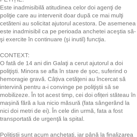
Este inadmisibilă atitudinea celor doi agenţi de
poliţie care au intervenit doar după ce mai mulţi
cetăteni au solicitat ajutorul acestora. De asemenea
este inadmisibil ca pe perioada anchetei aceştia să-
şi exercite în continuare (şi inutil) funcţia.
CONTEXT:
O fată de 14 ani din Galaţi a cerut ajutorul a doi
poliţişti. Minora se afla în stare de şoc, suferind o
hemoragie gravă. Câțiva cetăţeni au încercat să
intervină pentru a-i convinge pe poliţiştii să se
mobilizeze. În tot acest timp, cei doi ofițeri stăteau în
mașină fără a lua nicio măsură (fata sângerând la
nici doi metri de ei). În cele din urmă, fata a fost
transportată de urgenţă la spital.
Poliţiştii sunt acum anchetaţi, iar până la finalizarea