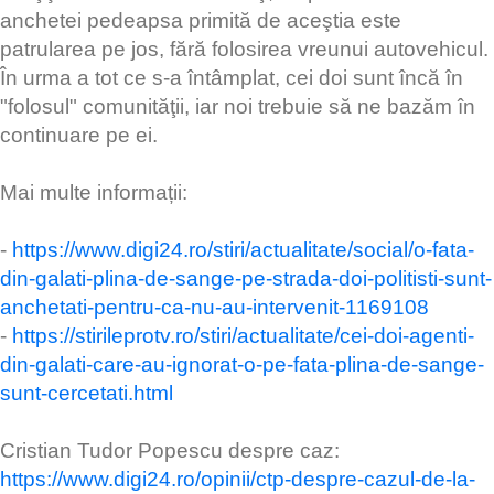
anchetei pedeapsa primită de aceştia este
patrularea pe jos, fără folosirea vreunui autovehicul.
În urma a tot ce s-a întâmplat, cei doi sunt încă în
"folosul" comunităţii, iar noi trebuie să ne bazăm în
continuare pe ei.
Mai multe informații:
-
https://www.digi24.ro/stiri/actualitate/social/o-fata-
din-galati-plina-de-sange-pe-strada-doi-politisti-sunt-
anchetati-pentru-ca-nu-au-intervenit-1169108
-
https://stirileprotv.ro/stiri/actualitate/cei-doi-agenti-
din-galati-care-au-ignorat-o-pe-fata-plina-de-sange-
sunt-cercetati.html
Cristian Tudor Popescu despre caz:
https://www.digi24.ro/opinii/ctp-despre-cazul-de-la-