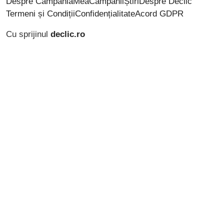
Despre CampaniaMea
Campanii
Știri
Despre Declic
Termeni și Condiții
Confidențialitate
Acord GDPR
Cu sprijinul
declic.ro