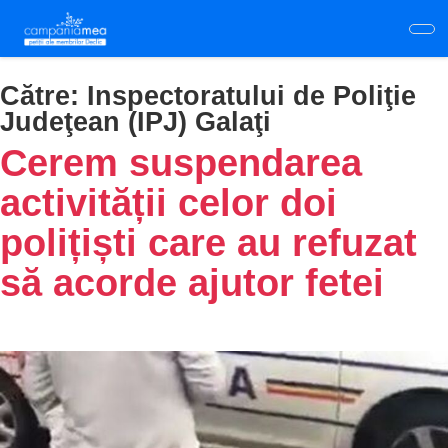
Skip
to
main
content
Către:
Inspectoratului de Poliţie
Judeţean (IPJ) Galaţi
Cerem suspendarea
activității celor doi
polițiști care au refuzat
să acorde ajutor fetei