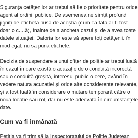
Siguranța cetățenilor ar trebui să fie o prioritate pentru orice
agent al ordinii publice. De asemenea ne simțit profund
jigniți de eticheta pusă de aceștia (cum că fata ar fi fost
doar o c....ă), înainte de a ancheta cazul și de a avea toate
datele situației. Datoria lor este să apere toți cetățenii, în
mod egal, nu să pună etichete.
Decizia de suspendare a unui ofițer de poliție ar trebui luată
în cazul în care există o acuzație de o conduită incorectă
sau o conduită greșită, interesul public o cere, având în
vedere natura acuzației și orice alte considerente relevante,
și a fost luată în considerare o mutare temporară către o
nouă locație sau rol, dar nu este adecvată în circumstanțele
date.
Cum va fi inmânată
Petiția va fi trimisă la Inspectoratului de Poliţie Judeţean