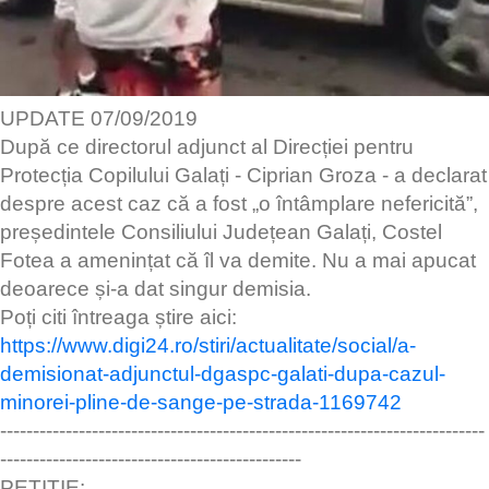
UPDATE 07/09/2019
După ce directorul adjunct al Direcției pentru
Protecția Copilului Galați - Ciprian Groza - a declarat
despre acest caz că a fost „o întâmplare nefericită”,
președintele Consiliului Județean Galați, Costel
Fotea a amenințat că îl va demite. Nu a mai apucat
deoarece și-a dat singur demisia.
Poți citi întreaga știre aici:
https://www.digi24.ro/stiri/actualitate/social/a-
demisionat-adjunctul-dgaspc-galati-dupa-cazul-
minorei-pline-de-sange-pe-strada-1169742
--------------------------------------------------------------------------
----------------------------------------------
PETIȚIE: