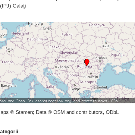
(IPJ) Galaţi
aps © Stamen; Data © OSM and contributors, ODbL
ategorii