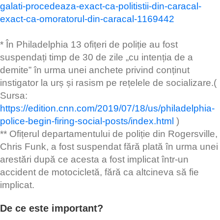
galati-procedeaza-exact-ca-politistii-din-caracal-
exact-ca-omoratorul-din-caracal-1169442
* În Philadelphia 13 ofițeri de poliție au fost
suspendați timp de 30 de zile „cu intenția de a
demite” în urma unei anchete privind conținut
instigator la urș și rasism pe rețelele de socializare.(
Sursa:
https://edition.cnn.com/2019/07/18/us/philadelphia-
police-begin-firing-social-posts/index.html
)
** Ofițerul departamentului de poliție din Rogersville,
Chris Funk, a fost suspendat fără plată în urma unei
arestări după ce acesta a fost implicat într-un
accident de motocicletă, fără ca altcineva să fie
implicat.
De ce este important?