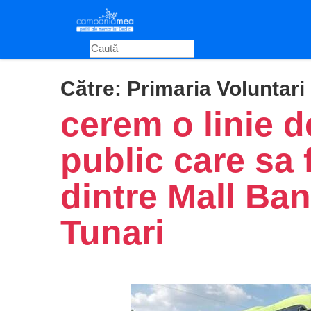
Skip
to
main
content
Către:
Primaria Voluntari
cerem o linie d
public care sa 
dintre Mall Ba
Tunari