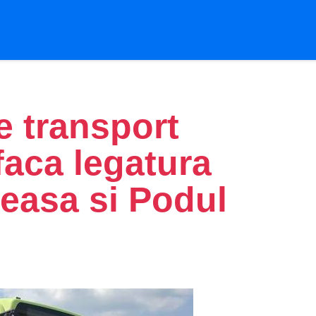
e transport
faca legatura
neasa si Podul