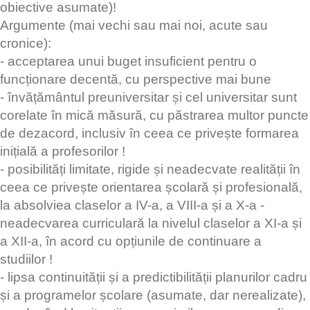
obiective asumate)!
Argumente (mai vechi sau mai noi, acute sau
cronice):
- acceptarea unui buget insuficient pentru o
funcționare decentă, cu perspective mai bune
- învățământul preuniversitar și cel universitar sunt
corelate în mică măsură, cu păstrarea multor puncte
de dezacord, inclusiv în ceea ce privește formarea
inițială a profesorilor !
- posibilități limitate, rigide și neadecvate realității în
ceea ce privește orientarea școlară și profesională,
la absolviea claselor a IV-a, a VIII-a și a X-a -
neadecvarea curriculară la nivelul claselor a XI-a și
a XII-a, în acord cu opțiunile de continuare a
studiilor !
- lipsa continuității și a predictibilității planurilor cadru
și a programelor școlare (asumate, dar nerealizate),