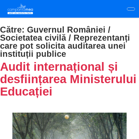
Skip
to
main
content
Către:
Guvernul României /
Societatea civilă / Reprezentanți
care pot solicita auditarea unei
instituții publice
Audit internațional și
desființarea Ministerului
Educației