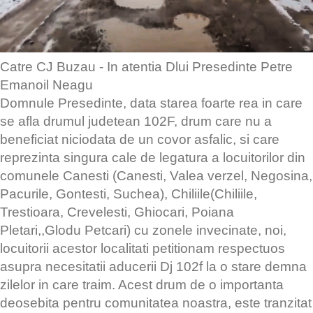
Catre CJ Buzau - In atentia Dlui Presedinte Petre
Emanoil Neagu
Domnule Presedinte, data starea foarte rea in care
se afla drumul judetean 102F, drum care nu a
beneficiat niciodata de un covor asfalic, si care
reprezinta singura cale de legatura a locuitorilor din
comunele Canesti (Canesti, Valea verzel, Negosina,
Pacurile, Gontesti, Suchea), Chiliile(Chiliile,
Trestioara, Crevelesti, Ghiocari, Poiana
Pletari,,Glodu Petcari) cu zonele invecinate, noi,
locuitorii acestor localitati petitionam respectuos
asupra necesitatii aducerii Dj 102f la o stare demna
zilelor in care traim. Acest drum de o importanta
deosebita pentru comunitatea noastra, este tranzitat