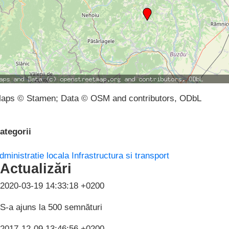
aps © Stamen; Data © OSM and contributors, ODbL
ategorii
dministratie locala
Infrastructura si transport
Actualizări
2020-03-19 14:33:18 +0200
S-a ajuns la 500 semnături
2017-12-09 13:46:56 +0200