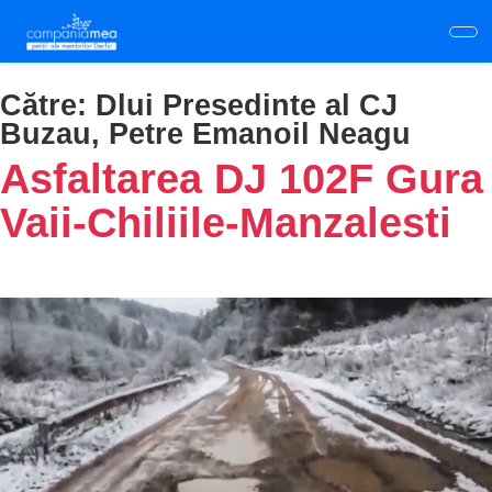
Skip
to
main
content
Către:
Dlui Presedinte al CJ
Buzau, Petre Emanoil Neagu
Asfaltarea DJ 102F Gura
Vaii-Chiliile-Manzalesti