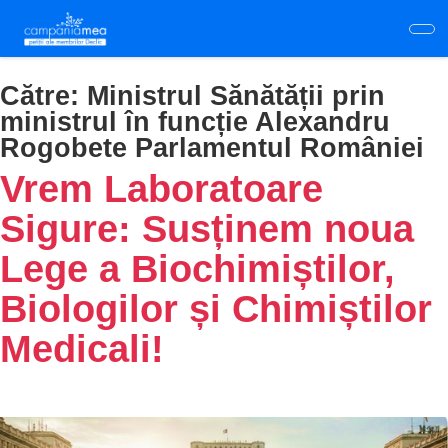
Skip
to
main
content
Către:
Ministrul Sănătății prin
ministrul în funcție Alexandru
Rogobete Parlamentul României
Vrem Laboratoare
Sigure: Susținem noua
Lege a Biochimiștilor,
Biologilor și Chimiștilor
Medicali!