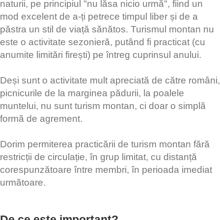
naturii, pe principiul "nu lăsa nicio urmă", fiind un
mod excelent de a-ți petrece timpul liber și de a
păstra un stil de viață sănătos. Turismul montan nu
este o activitate sezonieră, putând fi practicat (cu
anumite limitări firești) pe întreg cuprinsul anului.
Deși sunt o activitate mult apreciată de către români,
picnicurile de la marginea pădurii, la poalele
muntelui, nu sunt turism montan, ci doar o simplă
formă de agrement.
Dorim permiterea practicării de turism montan fără
restricții de circulație, în grup limitat, cu distanță
corespunzătoare între membri, în perioada imediat
următoare.
De ce este important?