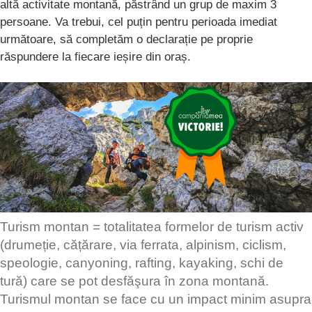
altă activitate montană, păstrând un grup de maxim 3
persoane. Va trebui, cel puțin pentru perioada imediat
următoare, să completăm o declarație pe proprie
răspundere la fiecare ieșire din oraș.
Turism montan = totalitatea formelor de turism activ
(drumeție, cățărare, via ferrata, alpinism, ciclism,
speologie, canyoning, rafting, kayaking, schi de
tură) care se pot desfăşura în zona montană.
Turismul montan se face cu un impact minim asupra