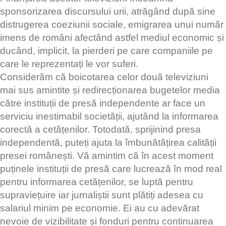
sponsorizarea discursului urii, atrăgând după sine
distrugerea coeziunii sociale, emigrarea unui număr
imens de români afectând astfel mediul economic și
ducând, implicit, la pierderi pe care companiile pe
care le reprezentați le vor suferi.
Considerăm că boicotarea celor două televiziuni
mai sus amintite și redirecționarea bugetelor media
către instituții de presă independente ar face un
serviciu inestimabil societății, ajutând la informarea
corectă a cetățenilor. Totodată, sprijinind presa
independentă, puteți ajuta la îmbunătățirea calității
presei românești. Vă amintim că în acest moment
puținele instituții de presă care lucrează în mod real
pentru informarea cetățenilor, se luptă pentru
supraviețuire iar jurnaliștii sunt plătiți adesea cu
salariul minim pe economie. Ei au cu adevărat
nevoie de vizibilitate și fonduri pentru continuarea