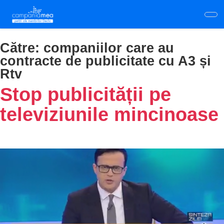
Skip
to
main
content
Către:
companiilor care au
contracte de publicitate cu A3 și
Rtv
Stop publicității pe
televiziunile mincinoase