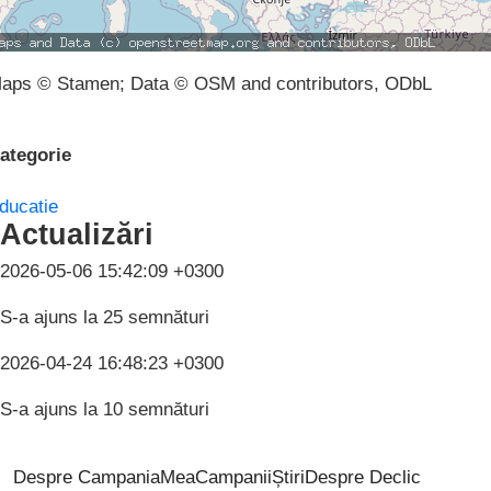
aps © Stamen; Data © OSM and contributors, ODbL
ategorie
ducatie
Actualizări
2026-05-06 15:42:09 +0300
S-a ajuns la 25 semnături
2026-04-24 16:48:23 +0300
S-a ajuns la 10 semnături
Despre CampaniaMea
Campanii
Știri
Despre Declic