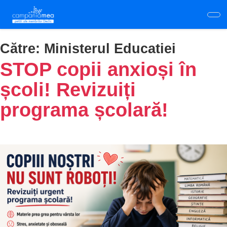
Skip
to
main
content
Către:
Ministerul Educatiei
STOP copii anxioși în
școli! Revizuiți
programa școlară!