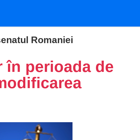
senatul Romaniei
r în perioada de
modificarea
i