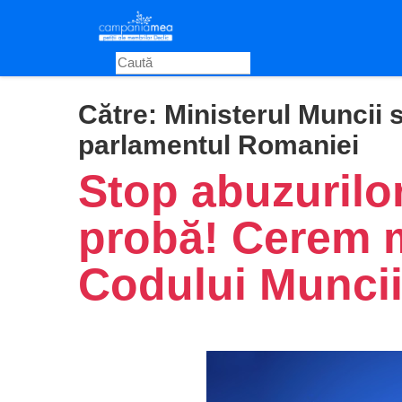
Skip
to
main
content
Către:
Ministerul Muncii 
parlamentul Romaniei
Stop abuzurilo
probă! Cerem 
Codului Munci