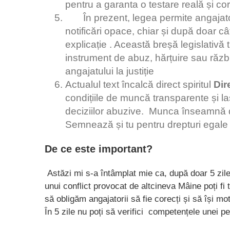
pentru a garanta o testare reală și cor
În prezent, legea permite angajatori
notificări opace, chiar și după doar câ
explicație . Această breșă legislativă
instrument de abuz, hărțuire sau ră
angajatului la justiție
Actualul text încalcă direct spiritul
Dir
condițiile de muncă transparente și las
deciziilor abuzive. Munca înseamnă de
Semnează și tu pentru drepturi egale 
De ce este important?
Astăzi mi s-a întâmplat mie ca, după doar 5 zile,
unui conflict provocat de altcineva Mâine poți fi
să obligăm angajatorii să fie corecți și să își mo
În 5 zile nu poți să verifici competențele unei p