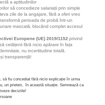
ectă a aptitudinilor
lor să concedieze salariații prin simple
teva zile de la angajare, fără a oferi vreo
 transformă perioada de probă într-un
zbunare mascată, blocând complet accesul
ectivei Europene (UE) 2019/1152
privind
ă cetățenii fără nicio apărare în fața
mnitate, nu incertitudine totală.
și transparență!
 să fiu concediat fără nicio explicație în urma
 tu, un prieten, în această situație. Semnează ca
tiveze deciziile!
ersoane